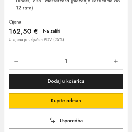
Diners, Visa i Mastercard (plaćanje karticama do
12 rata)
Cijena
162,50
€
Na zalihi
U cijenu je uključen PDV (25%).
Dodaj u košaricu
Kupite odmah
Usporedba