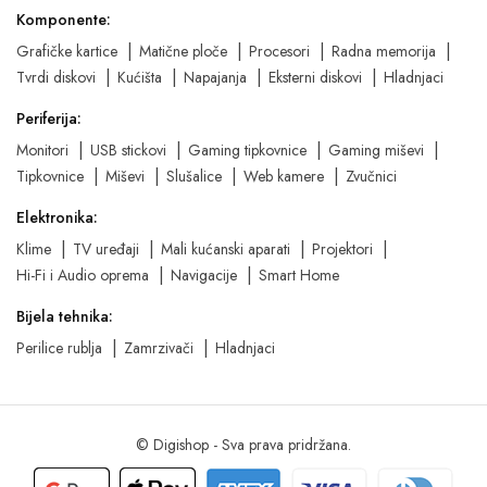
Komponente:
Grafičke kartice
Matične ploče
Procesori
Radna memorija
Tvrdi diskovi
Kućišta
Napajanja
Eksterni diskovi
Hladnjaci
Periferija:
Monitori
USB stickovi
Gaming tipkovnice
Gaming miševi
Tipkovnice
Miševi
Slušalice
Web kamere
Zvučnici
Elektronika:
Klime
TV uređaji
Mali kućanski aparati
Projektori
Hi-Fi i Audio oprema
Navigacije
Smart Home
Bijela tehnika:
Perilice rublja
Zamrzivači
Hladnjaci
© Digishop - Sva prava pridržana.