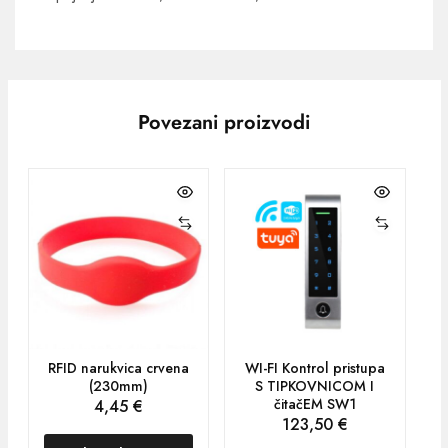
Povezani proizvodi
RFID narukvica crvena
WI-FI Kontrol pristupa
(230mm)
S TIPKOVNICOM I
čitačEM SW1
4,45
€
123,50
€