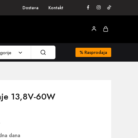
Dostava
Kontakt
gorije
%
Rasprodaja
nje 13,8V-60W
W
adna dana