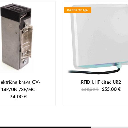
RASPRODAJA
lektrična brava CV-
RFID UHF čitač UR2
655,00
€
14P/UNI/SF/MC
668,50
€
74,00
€