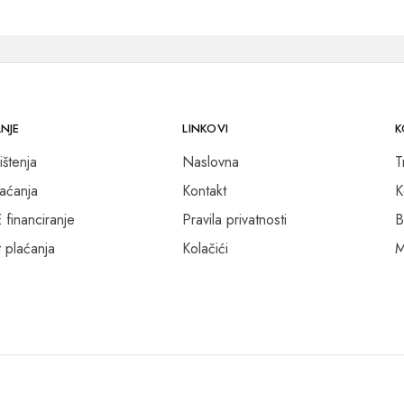
NJE
LINKOVI
K
ištenja
Naslovna
T
laćanja
Kontakt
K
inanciranje
Pravila privatnosti
B
 plaćanja
Kolačići
M