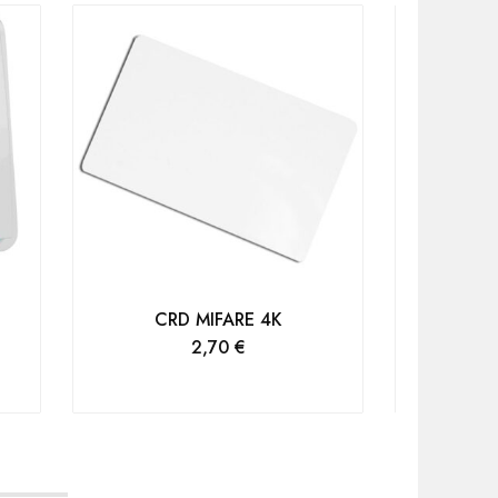
Back-up
CRD MIFARE 4K
2,70
€