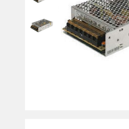
POS uređaji i operma
Mrežna oprema
Alarmi i video nadzor
Printeri i skeneri
Stolice i stolovi
Novčanici