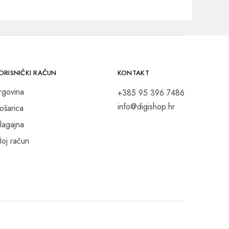
ORISNIČKI RAČUN
KONTAKT
rgovina
+385 95 396 7486
info@digishop.hr
ošarica
lagajna
oj račun