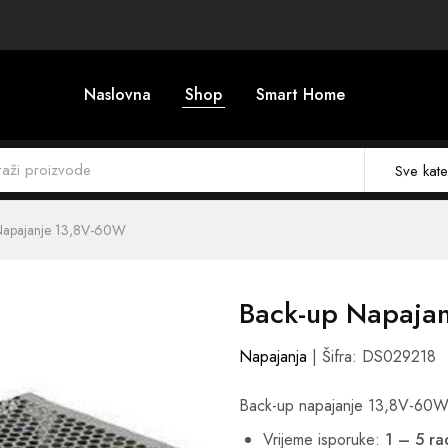
Naslovna
Shop
Smart Home
Sve kate
Napajanje 13,8V-60W
Back-up Napaja
Napajanja
| Šifra: DS029218
Back-up napajanje 13,8V-60
Vrijeme isporuke:
1 – 5 r