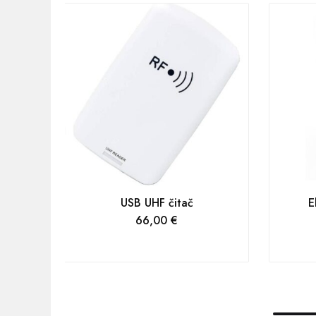
USB UHF čitač
E
66,00
€