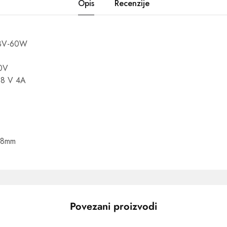
Opis
Recenzije
,8V-60W
40V
3,8 V 4A
38mm
Povezani proizvodi