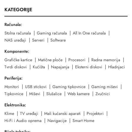
KATEGORIJE
Računala:
Stolna računala
Gaming računala
All In One računala
NAS uređaji
Serveri
Software
Komponente:
Grafičke kartice
Matične ploče
Procesori
Radna memorija
Tvrdi diskovi
Kućišta
Napajanja
Eksterni diskovi
Hladnjaci
Periferija:
Monitori
USB stickovi
Gaming tipkovnice
Gaming miševi
Tipkovnice
Miševi
Slušalice
Web kamere
Zvučnici
Elektronika:
Klime
TV uređaji
Mali kućanski aparati
Projektori
Hi-Fi i Audio oprema
Navigacije
Smart Home
Bijela tehnika: