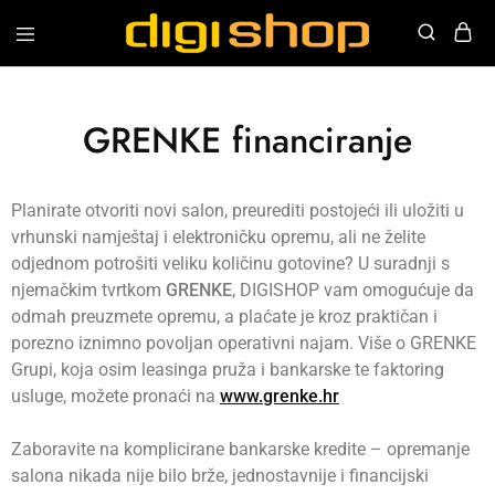
Digishop
Vaša
e-
trgovina!
GRENKE financiranje
Planirate otvoriti novi salon, preurediti postojeći ili uložiti u
vrhunski namještaj i elektroničku opremu, ali ne želite
odjednom potrošiti veliku količinu gotovine? U suradnji s
njemačkim tvrtkom
GRENKE
, DIGISHOP vam omogućuje da
odmah preuzmete opremu, a plaćate je kroz praktičan i
porezno iznimno povoljan operativni najam. Više o GRENKE
Grupi, koja osim leasinga pruža i bankarske te faktoring
usluge, možete pronaći na
www.grenke.hr
Zaboravite na komplicirane bankarske kredite – opremanje
salona nikada nije bilo brže, jednostavnije i financijski