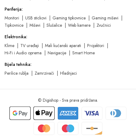
Periferija:
Monitori
USB stickovi
Gaming tipkovnice
Gaming miševi
Tipkovnice
Miševi
Slušalice
Web kamere
Zvučnici
Elektronika:
Klime
TV uređaji
Mali kućanski aparati
Projektori
Hi-Fi i Audio oprema
Navigacije
Smart Home
Bijela tehnika:
Perilice rublja
Zamrzivači
Hladnjaci
© Digishop - Sva prava pridržana.