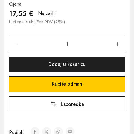
Cijena
17,55
€
Na zalihi
U cijenu je uključen PDV (25%).
Dodaj u košaricu
Kupite odmah
Usporedba
Podjeli: