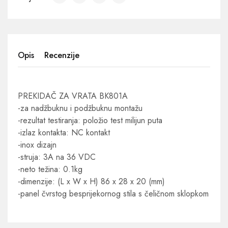
Opis
Recenzije
PREKIDAČ ZA VRATA BK801A
-za nadžbuknu i podžbuknu montažu
-rezultat testiranja: položio test milijun puta
-izlaz kontakta: NC kontakt
-inox dizajn
-struja: 3A na 36 VDC
-neto težina: 0.1kg
-dimenzije: (L x W x H) 86 x 28 x 20 (mm)
-panel čvrstog besprijekornog stila s čeličnom sklopkom