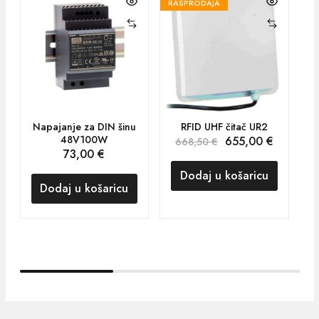
RASPRODAJA
Napajanje za DIN šinu
RFID UHF čitač UR2
48V100W
655,00
€
668,50
€
73,00
€
Dodaj u košaricu
Dodaj u košaricu