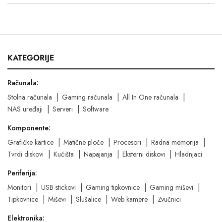
KATEGORIJE
Računala:
Stolna računala
Gaming računala
All In One računala
NAS uređaji
Serveri
Software
Komponente:
Grafičke kartice
Matične ploče
Procesori
Radna memorija
Tvrdi diskovi
Kućišta
Napajanja
Eksterni diskovi
Hladnjaci
Periferija:
Monitori
USB stickovi
Gaming tipkovnice
Gaming miševi
Tipkovnice
Miševi
Slušalice
Web kamere
Zvučnici
Elektronika: