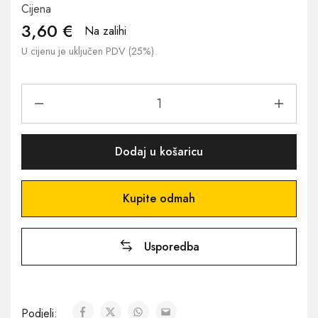
Cijena
3,60
€
Na zalihi
U cijenu je uključen PDV (25%).
Dodaj u košaricu
Kupite odmah
Usporedba
Podjeli: