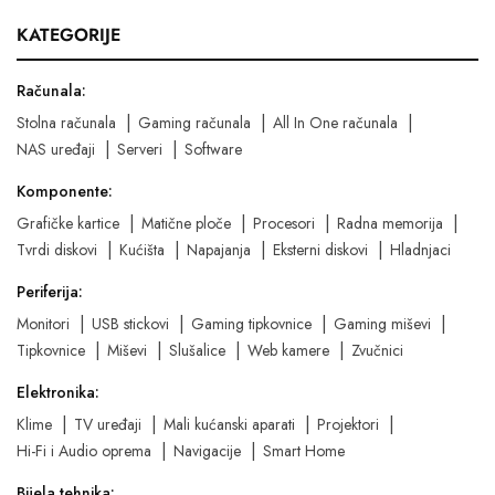
KATEGORIJE
Računala:
Stolna računala
Gaming računala
All In One računala
NAS uređaji
Serveri
Software
Komponente:
Grafičke kartice
Matične ploče
Procesori
Radna memorija
Tvrdi diskovi
Kućišta
Napajanja
Eksterni diskovi
Hladnjaci
Periferija:
Monitori
USB stickovi
Gaming tipkovnice
Gaming miševi
Tipkovnice
Miševi
Slušalice
Web kamere
Zvučnici
Elektronika:
Klime
TV uređaji
Mali kućanski aparati
Projektori
Hi-Fi i Audio oprema
Navigacije
Smart Home
Bijela tehnika: