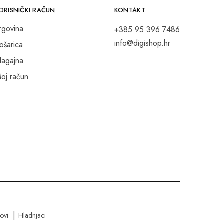
ORISNIČKI RAČUN
KONTAKT
rgovina
+385 95 396 7486
info@digishop.hr
ošarica
lagajna
oj račun
kovi
Hladnjaci