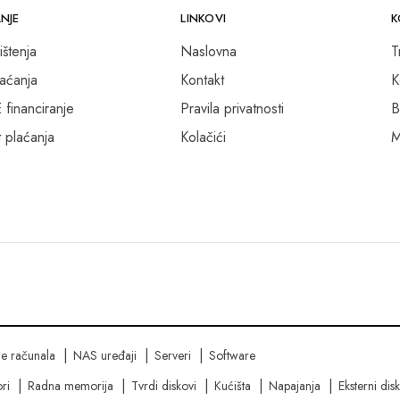
NJE
LINKOVI
K
ištenja
Naslovna
T
laćanja
Kontakt
K
inanciranje
Pravila privatnosti
B
 plaćanja
Kolačići
M
ne računala
NAS uređaji
Serveri
Software
ri
Radna memorija
Tvrdi diskovi
Kućišta
Napajanja
Eksterni dis