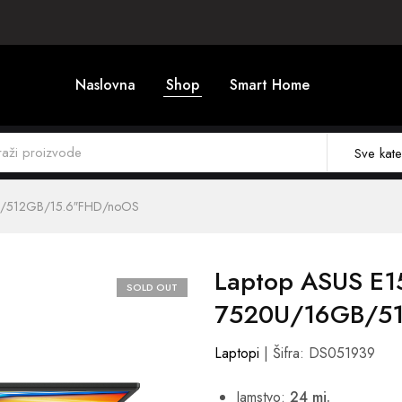
Naslovna
Shop
Smart Home
Sve kate
B/512GB/15.6″FHD/noOS
Laptop ASUS E1
SOLD OUT
7520U/16GB/51
Laptopi
| Šifra: DS051939
Jamstvo:
24 mj.