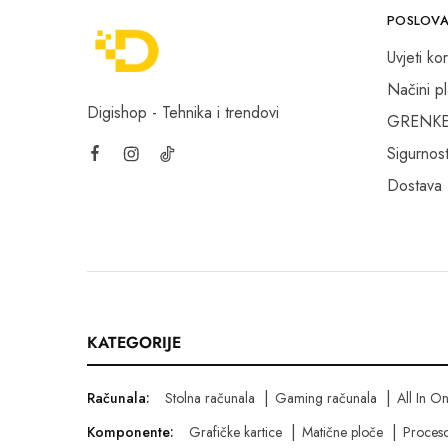
POSLOVA
Uvjeti kor
Načini p
Digishop - Tehnika i trendovi
GRENKE f
Sigurnost
Dostava
KATEGORIJE
Računala:
Stolna računala
Gaming računala
All In O
Komponente:
Grafičke kartice
Matične ploče
Proceso