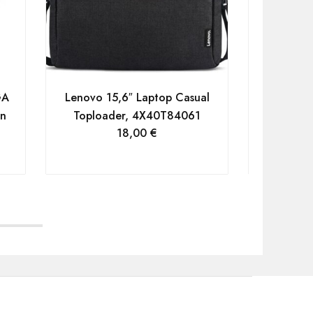
GA
Lenovo 15,6″ Laptop Casual
Acer 
on
Toploader, 4X40T84061
39,6cm 1
18,00
€