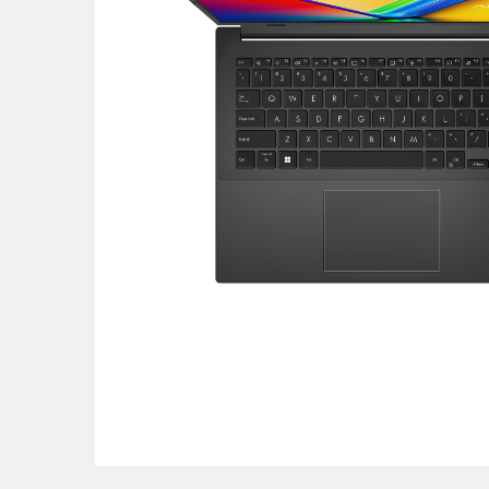
POS uređaji i operma
Mrežna oprema
Alarmi i video nadzor
Printeri i skeneri
Stolice i stolovi
Novčanici