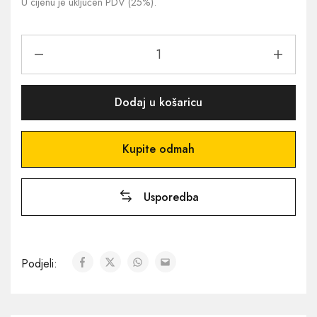
U cijenu je uključen PDV (25%).
Dodaj u košaricu
Kupite odmah
Usporedba
Podjeli: