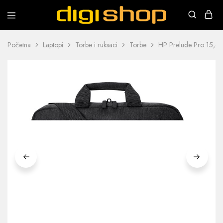
Digishop
Vaša
e-
trgovina!
Početna
Laptopi
Torbe i ruksaci
Torbe
HP Prelude Pro 15,6