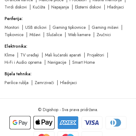
Tvrdi diskovi
Kućišta
Napajanja
Eksterni diskovi
Hladnjaci
Periferija:
Monitori
USB stickovi
Gaming tipkovnice
Gaming miševi
Tipkovnice
Miševi
Slušalice
Web kamere
Zvučnici
Elektronika:
Klime
TV uređaji
Mali kućanski aparati
Projektori
Hi-Fi i Audio oprema
Navigacije
Smart Home
Bijela tehnika:
Perilice rublja
Zamrzivači
Hladnjaci
© Digishop - Sva prava pridržana.