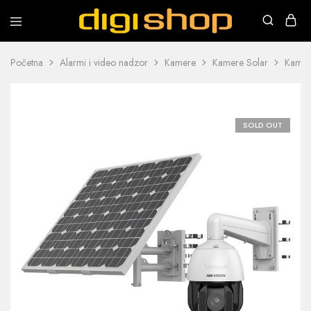
Digishop
Vaša
e-
trgovina!
Početna
Alarmi i video nadzor
Kamere
Kamere Solar
Kame
SOLD OUT