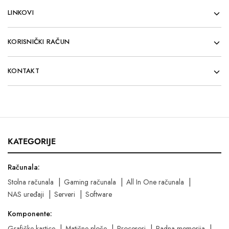
LINKOVI
KORISNIČKI RAČUN
KONTAKT
KATEGORIJE
Računala:
Stolna računala
Gaming računala
All In One računala
NAS uređaji
Serveri
Software
Komponente:
Grafičke kartice
Matične ploče
Procesori
Radna memorija