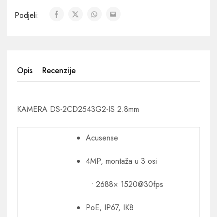
Podjeli:
Opis
Recenzije
KAMERA DS-2CD2543G2-IS 2.8mm
Acusense
4MP, montaža u 3 osi
• 2688× 1520@30fps
PoE, IP67, IK8