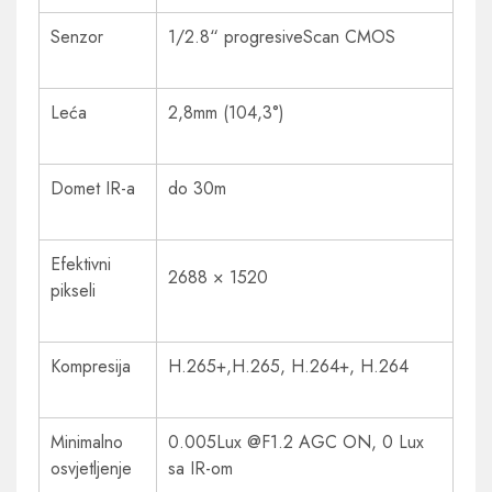
Senzor
1/2.8“ progresiveScan CMOS
Leća
2,8mm (104,3°)
Domet IR-a
do 30m
Efektivni
2688 × 1520
pikseli
Kompresija
H.265+,H.265, H.264+, H.264
Minimalno
0.005Lux @F1.2 AGC ON, 0 Lux
osvjetljenje
sa IR-om