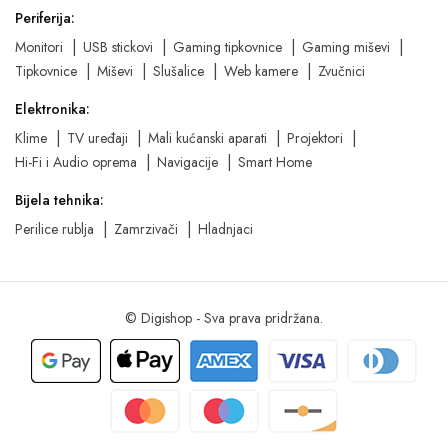
Periferija:
Monitori
USB stickovi
Gaming tipkovnice
Gaming miševi
Tipkovnice
Miševi
Slušalice
Web kamere
Zvučnici
Elektronika:
Klime
TV uređaji
Mali kućanski aparati
Projektori
Hi-Fi i Audio oprema
Navigacije
Smart Home
Bijela tehnika:
Perilice rublja
Zamrzivači
Hladnjaci
© Digishop - Sva prava pridržana.