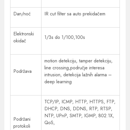
Dan/noć
IR cut filter sa auto prekidačem
Elektronski
1/3s do 1/100,100s
okidač
motion detekciju, tamper detekciju,
line crossing,područje interesa
Podržava
intrusion, detekcija lažnih alarma –
deep learning
TCP/IP, ICMP, HTTP, HTTPS, FTP,
DHCP, DNS, DDNS, RTP, RTSP,
NTP, UPnP, SMTP, IGMP, 802.1X,
Podržani
QoS,
protokoli