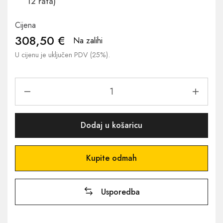
12 rata)
Cijena
308,50
€
Na zalihi
U cijenu je uključen PDV (25%).
Dodaj u košaricu
Kupite odmah
Usporedba