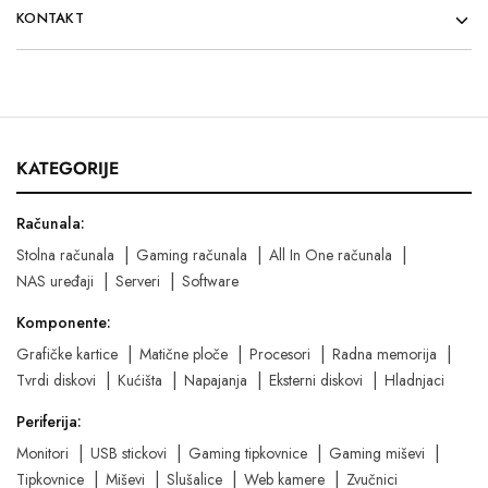
KONTAKT
KATEGORIJE
Računala:
Stolna računala
Gaming računala
All In One računala
NAS uređaji
Serveri
Software
Komponente:
Grafičke kartice
Matične ploče
Procesori
Radna memorija
Tvrdi diskovi
Kućišta
Napajanja
Eksterni diskovi
Hladnjaci
Periferija:
Monitori
USB stickovi
Gaming tipkovnice
Gaming miševi
Tipkovnice
Miševi
Slušalice
Web kamere
Zvučnici