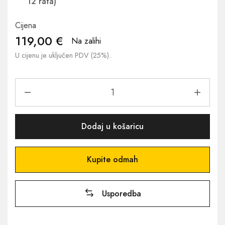
12 rata)
Cijena
119,00
€
Na zalihi
U cijenu je uključen PDV (25%).
Dodaj u košaricu
Kupite odmah
Usporedba