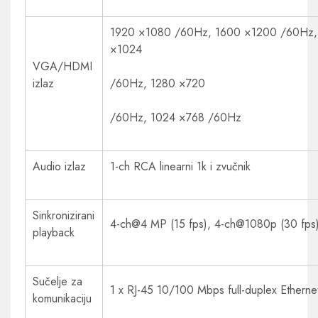
1920 ×1080 /60Hz, 1600 ×1200 /60Hz,
×1024
VGA/HDMI
izlaz
/60Hz, 1280 ×720
/60Hz, 1024 ×768 /60Hz
Audio izlaz
1-ch RCA linearni 1k i zvučnik
Sinkronizirani
4-ch@4 MP (15 fps), 4-ch@1080p (30 fps
playback
Sučelje za
1 x RJ-45 10/100 Mbps full-duplex Etherne
komunikaciju