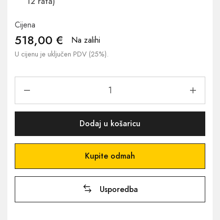
12 rata)
Cijena
518,00
€
Na zalihi
U cijenu je uključen PDV (25%).
Dodaj u košaricu
Kupite odmah
Usporedba