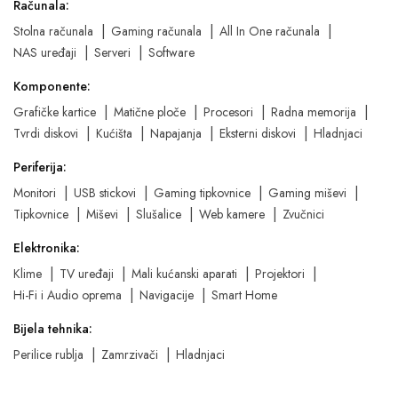
Računala:
Stolna računala
Gaming računala
All In One računala
NAS uređaji
Serveri
Software
Komponente:
Grafičke kartice
Matične ploče
Procesori
Radna memorija
Tvrdi diskovi
Kućišta
Napajanja
Eksterni diskovi
Hladnjaci
Periferija:
Monitori
USB stickovi
Gaming tipkovnice
Gaming miševi
Tipkovnice
Miševi
Slušalice
Web kamere
Zvučnici
Elektronika:
Klime
TV uređaji
Mali kućanski aparati
Projektori
Hi-Fi i Audio oprema
Navigacije
Smart Home
Bijela tehnika:
Perilice rublja
Zamrzivači
Hladnjaci