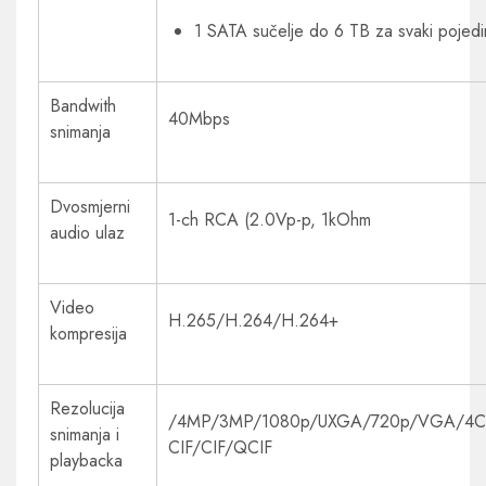
1 SATA sučelje do 6 TB za svaki pojed
Bandwith
40Mbps
snimanja
Dvosmjerni
1-ch RCA (2.0Vp-p, 1kOhm
audio ulaz
Video
H.265/H.264/H.264+
kompresija
Rezolucija
/4MP/3MP/1080p/UXGA/720p/VGA/4CI
snimanja i
CIF/CIF/QCIF
playbacka