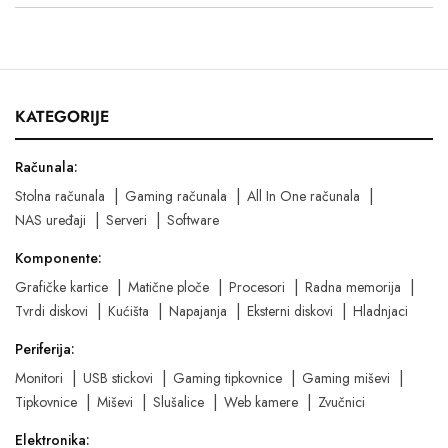
KATEGORIJE
Računala:
Stolna računala
Gaming računala
All In One računala
NAS uređaji
Serveri
Software
Komponente:
Grafičke kartice
Matične ploče
Procesori
Radna memorija
Tvrdi diskovi
Kućišta
Napajanja
Eksterni diskovi
Hladnjaci
Periferija:
Monitori
USB stickovi
Gaming tipkovnice
Gaming miševi
Tipkovnice
Miševi
Slušalice
Web kamere
Zvučnici
Elektronika: