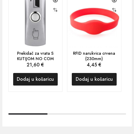
RA
Prekidač za vrata S
RFID narukvica crvena
KUTIJOM NO COM
(230mm)
21,60
€
4,45
€
Dodaj u košaricu
Dodaj u košaricu