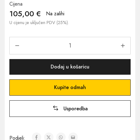
Cijena
105,00
€
Na zalihi
U cijenu je uključen PDV (25%).
Dodaj u košaricu
Kupite odmah
Usporedba
Podjeli: