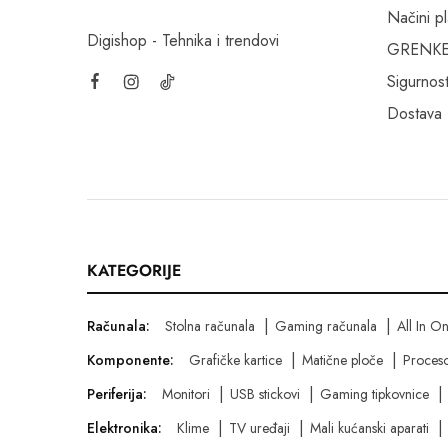
Načini p
Digishop - Tehnika i trendovi
GRENKE f
Sigurnost
Dostava
KATEGORIJE
Računala:
Stolna računala
Gaming računala
All In O
Komponente:
Grafičke kartice
Matične ploče
Proceso
Periferija:
Monitori
USB stickovi
Gaming tipkovnice
Elektronika:
Klime
TV uređaji
Mali kućanski aparati