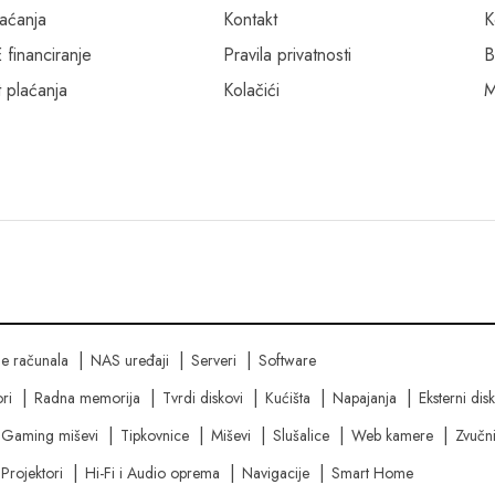
laćanja
Kontakt
K
inanciranje
Pravila privatnosti
B
 plaćanja
Kolačići
M
ne računala
NAS uređaji
Serveri
Software
ri
Radna memorija
Tvrdi diskovi
Kućišta
Napajanja
Eksterni dis
Gaming miševi
Tipkovnice
Miševi
Slušalice
Web kamere
Zvučni
Projektori
Hi-Fi i Audio oprema
Navigacije
Smart Home