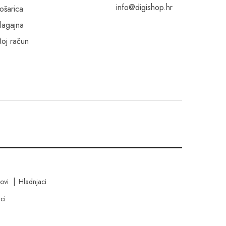
info@digishop.hr
ošarica
lagajna
oj račun
kovi
Hladnjaci
ci