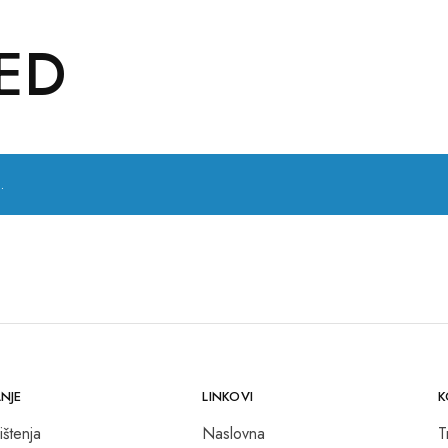
LED
.
NJE
LINKOVI
K
ištenja
Naslovna
T