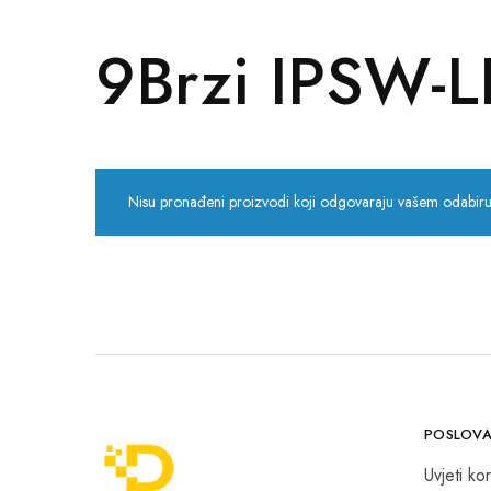
POS uređaji i operma
9Brzi IPSW-
Mrežna oprema
Alarmi i video nadzor
Printeri i skeneri
Nisu pronađeni proizvodi koji odgovaraju vašem odabiru
Stolice i stolovi
Novčanici
POSLOVA
Uvjeti kor