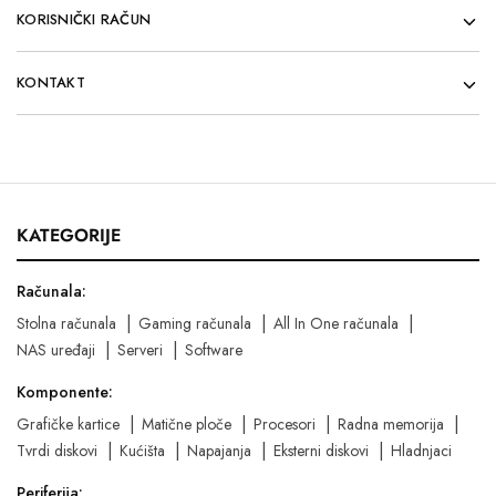
KORISNIČKI RAČUN
KONTAKT
KATEGORIJE
Računala:
Stolna računala
Gaming računala
All In One računala
NAS uređaji
Serveri
Software
Komponente:
Grafičke kartice
Matične ploče
Procesori
Radna memorija
Tvrdi diskovi
Kućišta
Napajanja
Eksterni diskovi
Hladnjaci
Periferija: