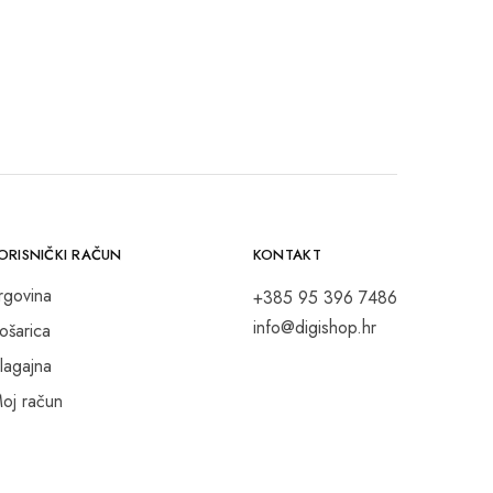
ORISNIČKI RAČUN
KONTAKT
rgovina
+385 95 396 7486
info@digishop.hr
ošarica
lagajna
oj račun