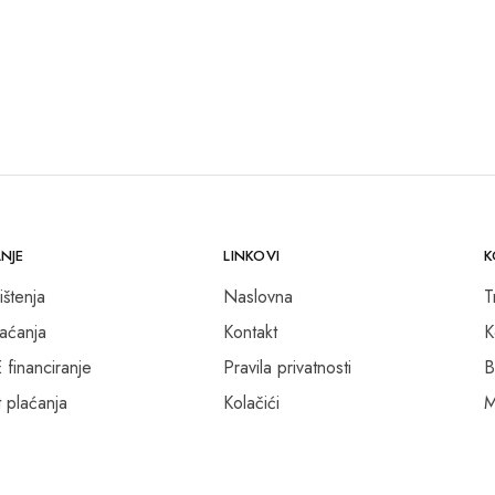
NJE
LINKOVI
K
ištenja
Naslovna
T
laćanja
Kontakt
K
inanciranje
Pravila privatnosti
B
 plaćanja
Kolačići
M