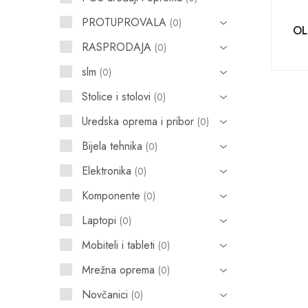
PROTUPROVALA
0
POS uređaji i operma
OL
RASPRODAJA
0
Mrežna oprema
slm
0
Alarmi i video nadzor
Stolice i stolovi
0
Printeri i skeneri
Uredska oprema i pribor
0
Stolice i stolovi
Bijela tehnika
0
Novčanici
Elektronika
0
Komponente
0
Laptopi
0
Mobiteli i tableti
0
Mrežna oprema
0
Novčanici
0