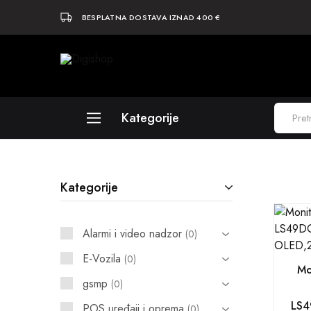
BESPLATNA DOSTAVA IZNAD 400 €
Digishop
Vaša
e-
trgovina!
Kategorije
Laptopi
Kategorije
Računala
Komponente
Alarmi i video nadzor
0
Elektronika
E-Vozila
0
Mo
Periferija
gsmp
0
LS4
Mobiteli i tableti
POS uređaji i oprema
0