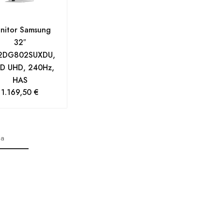
nitor Samsung
32″
2DG802SUXDU,
D UHD, 240Hz,
HAS
1.169,50
€
da