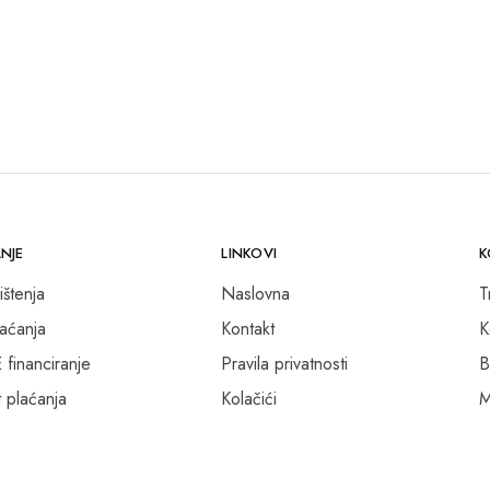
NJE
LINKOVI
K
ištenja
Naslovna
T
laćanja
Kontakt
K
inanciranje
Pravila privatnosti
B
 plaćanja
Kolačići
M