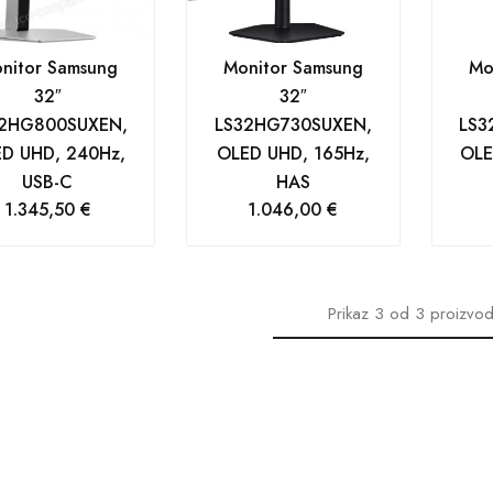
nitor Samsung
Monitor Samsung
Mo
32″
32″
2HG800SUXEN,
LS32HG730SUXEN,
LS3
D UHD, 240Hz,
OLED UHD, 165Hz,
OLE
USB-C
HAS
1.345,50
€
1.046,00
€
Prikaz
3
od
3
proizvo