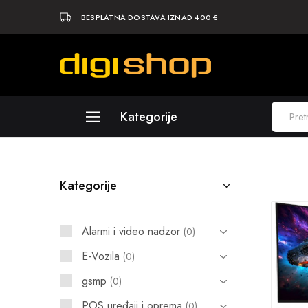
BESPLATNA DOSTAVA IZNAD 400 €
Digishop
Vaša
e-
trgovina!
Kategorije
Laptopi
Kategorije
Računala
Komponente
Alarmi i video nadzor
0
Elektronika
E-Vozila
0
Periferija
gsmp
0
Mobiteli i tableti
POS uređaji i oprema
0