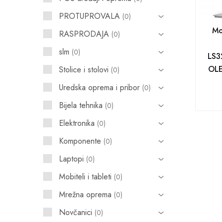
PROTUPROVALA
0
POS uređaji i operma
Mo
RASPRODAJA
0
Mrežna oprema
slm
0
LS3
Alarmi i video nadzor
OLE
Stolice i stolovi
0
Printeri i skeneri
Uredska oprema i pribor
0
Stolice i stolovi
Bijela tehnika
0
Novčanici
Elektronika
0
Komponente
0
Laptopi
0
Mobiteli i tableti
0
Mrežna oprema
0
Novčanici
0