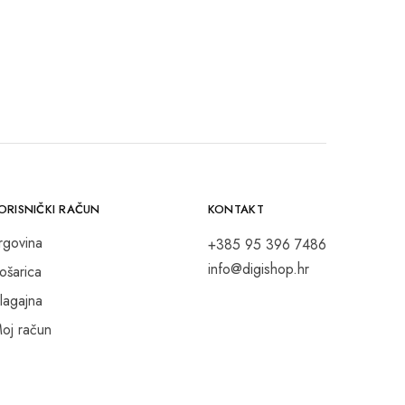
ORISNIČKI RAČUN
KONTAKT
rgovina
+385 95 396 7486
info@digishop.hr
ošarica
lagajna
oj račun