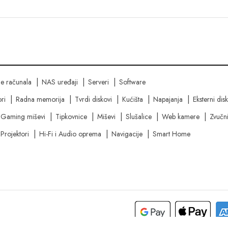
ne računala
NAS uređaji
Serveri
Software
ri
Radna memorija
Tvrdi diskovi
Kućišta
Napajanja
Eksterni dis
Gaming miševi
Tipkovnice
Miševi
Slušalice
Web kamere
Zvučni
Projektori
Hi-Fi i Audio oprema
Navigacije
Smart Home