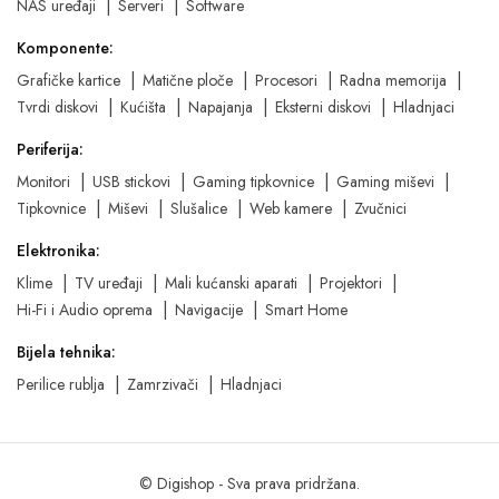
NAS uređaji
Serveri
Software
Komponente:
Grafičke kartice
Matične ploče
Procesori
Radna memorija
Tvrdi diskovi
Kućišta
Napajanja
Eksterni diskovi
Hladnjaci
Periferija:
Monitori
USB stickovi
Gaming tipkovnice
Gaming miševi
Tipkovnice
Miševi
Slušalice
Web kamere
Zvučnici
Elektronika:
Klime
TV uređaji
Mali kućanski aparati
Projektori
Hi-Fi i Audio oprema
Navigacije
Smart Home
Bijela tehnika:
Perilice rublja
Zamrzivači
Hladnjaci
© Digishop - Sva prava pridržana.