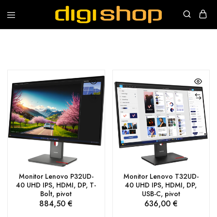
Digishop
Vaša
e-
trgovina!
Monitor Lenovo P32UD-
Monitor Lenovo T32UD-
40 UHD IPS, HDMI, DP, T-
40 UHD IPS, HDMI, DP,
Bolt, pivot
USB-C, pivot
884,50
€
636,00
€