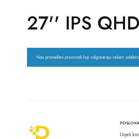
POS uređaji i operma
27'' IPS QHD
Mrežna oprema
Alarmi i video nadzor
Printeri i skeneri
Nisu pronađeni proizvodi koji odgovaraju vašem odabiru
Stolice i stolovi
Novčanici
POSLOVA
Uvjeti kor