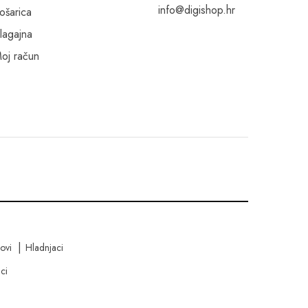
info@digishop.hr
ošarica
lagajna
oj račun
kovi
Hladnjaci
ci