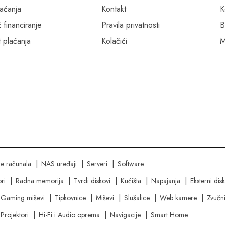
laćanja
Kontakt
K
inanciranje
Pravila privatnosti
B
 plaćanja
Kolačići
M
ne računala
NAS uređaji
Serveri
Software
ri
Radna memorija
Tvrdi diskovi
Kućišta
Napajanja
Eksterni dis
Gaming miševi
Tipkovnice
Miševi
Slušalice
Web kamere
Zvučni
Projektori
Hi-Fi i Audio oprema
Navigacije
Smart Home