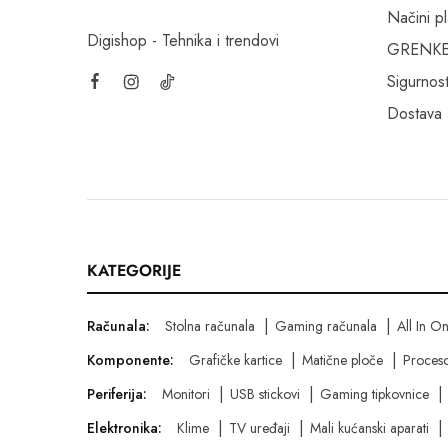
Načini p
Digishop - Tehnika i trendovi
GRENKE f
Sigurnost
Dostava
KATEGORIJE
Računala:
Stolna računala
Gaming računala
All In O
Komponente:
Grafičke kartice
Matične ploče
Proceso
Periferija:
Monitori
USB stickovi
Gaming tipkovnice
Elektronika:
Klime
TV uređaji
Mali kućanski aparati