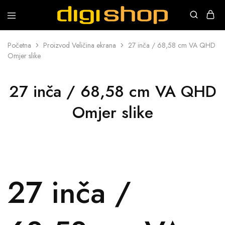
Digishop
Vaša
e-
trgovina!
Početna
Proizvod Veličina ekrana
27 inča / 68,58 cm VA QHD
Omjer slike
27 inča / 68,58 cm VA QHD
Omjer slike
27 inča /