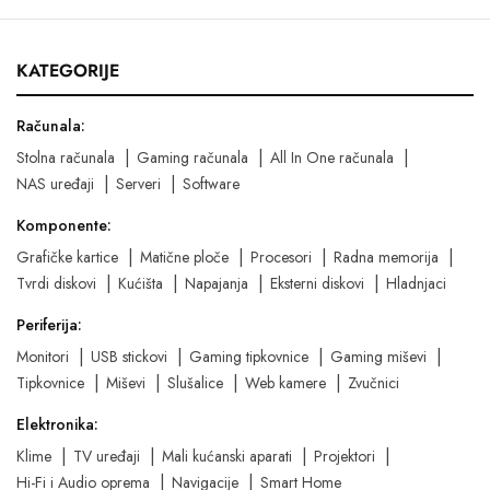
KATEGORIJE
Računala:
Stolna računala
Gaming računala
All In One računala
NAS uređaji
Serveri
Software
Komponente:
Grafičke kartice
Matične ploče
Procesori
Radna memorija
Tvrdi diskovi
Kućišta
Napajanja
Eksterni diskovi
Hladnjaci
Periferija:
Monitori
USB stickovi
Gaming tipkovnice
Gaming miševi
Tipkovnice
Miševi
Slušalice
Web kamere
Zvučnici
Elektronika:
Klime
TV uređaji
Mali kućanski aparati
Projektori
Hi-Fi i Audio oprema
Navigacije
Smart Home