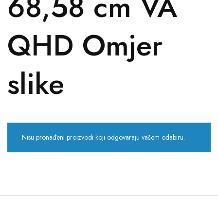
68,58 cm VA
QHD Omjer
slike
Nisu pronađeni proizvodi koji odgovaraju vašem odabiru.