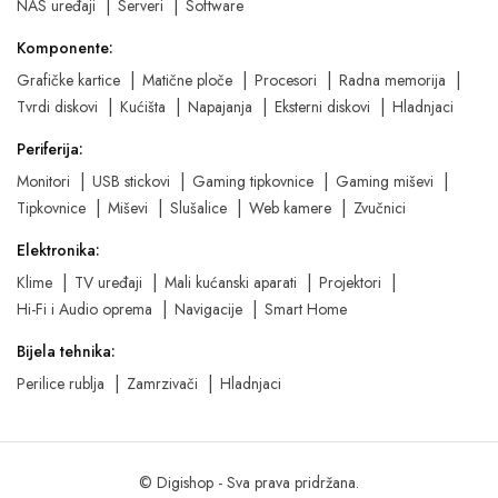
NAS uređaji
Serveri
Software
Komponente:
Grafičke kartice
Matične ploče
Procesori
Radna memorija
Tvrdi diskovi
Kućišta
Napajanja
Eksterni diskovi
Hladnjaci
Periferija:
Monitori
USB stickovi
Gaming tipkovnice
Gaming miševi
Tipkovnice
Miševi
Slušalice
Web kamere
Zvučnici
Elektronika:
Klime
TV uređaji
Mali kućanski aparati
Projektori
Hi-Fi i Audio oprema
Navigacije
Smart Home
Bijela tehnika:
Perilice rublja
Zamrzivači
Hladnjaci
© Digishop - Sva prava pridržana.