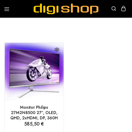
Digishop
Vaša
e-
trgovina!
Monitor Philips
27M2N8500 27″, OLED,
QHD, 2xHDMI, DP, 360H
585,50
€