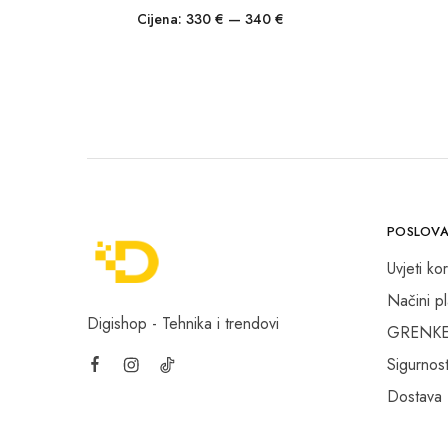
Cijena:
330 €
—
340 €
POSLOVA
Uvjeti kor
Načini p
Digishop - Tehnika i trendovi
GRENKE f
Sigurnost
Dostava