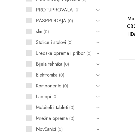
PROTUPROVALA
0
POS uređaji i operma
Mon
RASPRODAJA
0
Mrežna oprema
CB2
slm
0
HDM
Alarmi i video nadzor
Stolice i stolovi
0
Printeri i skeneri
Uredska oprema i pribor
0
Stolice i stolovi
Bijela tehnika
0
Novčanici
Elektronika
0
Komponente
0
Laptopi
0
Mobiteli i tableti
0
Mrežna oprema
0
Novčanici
0