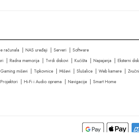
ne računala
NAS uređaji
Serveri
Software
ri
Radna memorija
Tvrdi diskovi
Kućišta
Napajanja
Eksterni dis
Gaming miševi
Tipkovnice
Miševi
Slušalice
Web kamere
Zvučni
Projektori
Hi-Fi i Audio oprema
Navigacije
Smart Home