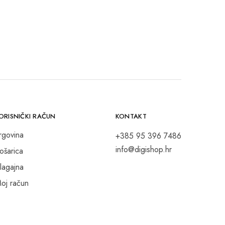
ORISNIČKI RAČUN
KONTAKT
rgovina
+385 95 396 7486
info@digishop.hr
ošarica
lagajna
oj račun