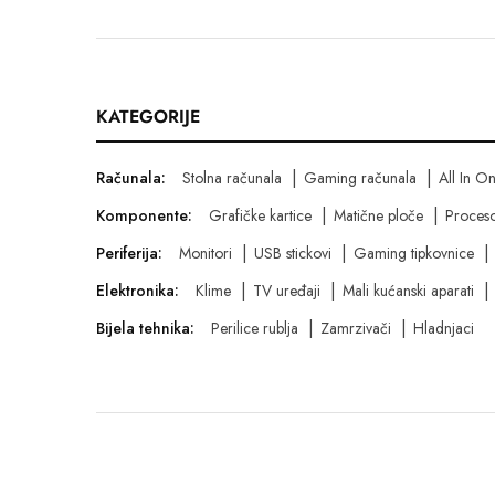
KATEGORIJE
Računala:
Stolna računala
Gaming računala
All In O
Komponente:
Grafičke kartice
Matične ploče
Proceso
Periferija:
Monitori
USB stickovi
Gaming tipkovnice
Elektronika:
Klime
TV uređaji
Mali kućanski aparati
Bijela tehnika:
Perilice rublja
Zamrzivači
Hladnjaci
© Digishop - Sva prava pridržana.