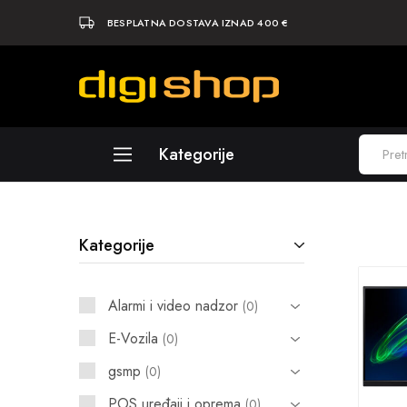
BESPLATNA DOSTAVA IZNAD 400 €
Digishop
Vaša
e-
trgovina!
Kategorije
Laptopi
Kategorije
Računala
Komponente
Alarmi i video nadzor
0
Elektronika
E-Vozila
0
Periferija
gsmp
0
Mobiteli i tableti
POS uređaji i oprema
0