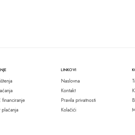
NJE
LINKOVI
K
ištenja
Naslovna
T
laćanja
Kontakt
K
inanciranje
Pravila privatnosti
B
 plaćanja
Kolačići
M