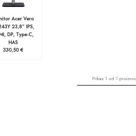
itor Acer Vero
43Y 23,8” IPS,
I, DP, Type-C,
HAS
330,50
€
Prikaz
1
od
1
proizvo