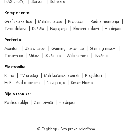
NAS uređaji
Serveri
Software
Komponente:
Grafičke kartice
Matične ploče
Procesori
Radna memorija
Tvrdi diskovi
Kućišta
Napajanja
Eksterni diskovi
Hladnjaci
Periferija:
Monitori
USB stickovi
Gaming tipkovnice
Gaming miševi
Tipkovnice
Miševi
Slušalice
Web kamere
Zvučnici
Elektronika:
Klime
TV uređaji
Mali kućanski aparati
Projektori
Hi-Fi i Audio oprema
Navigacije
Smart Home
Bijela tehnika:
Perilice rublja
Zamrzivači
Hladnjaci
© Digishop - Sva prava pridržana.