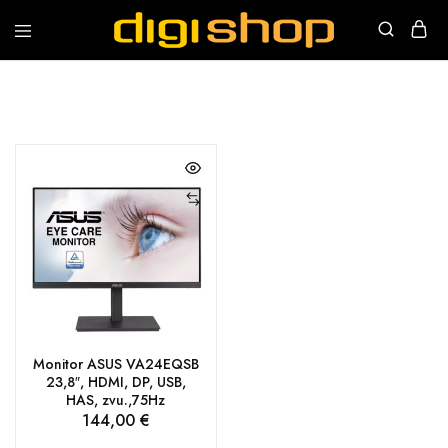
Digishop
Vaša
e-
trgovina!
Monitor ASUS VA24EQSB
23,8″, HDMI, DP, USB,
HAS, zvu.,75Hz
144,00
€