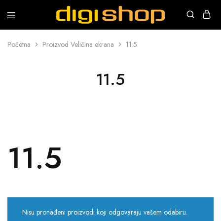
Digishop
Vaša
e-
trgovina!
Početna
Proizvod Veličina ekrana
11.5
11.5
11.5
Nisu pronađeni proizvodi koji odgovaraju vašem odabiru.