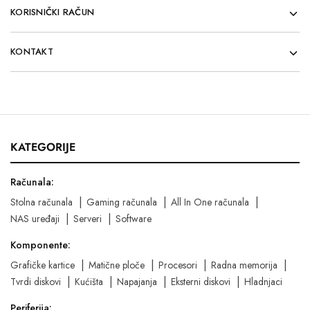
KORISNIČKI RAČUN
KONTAKT
KATEGORIJE
Računala:
Stolna računala
Gaming računala
All In One računala
NAS uređaji
Serveri
Software
Komponente:
Grafičke kartice
Matične ploče
Procesori
Radna memorija
Tvrdi diskovi
Kućišta
Napajanja
Eksterni diskovi
Hladnjaci
Periferija: