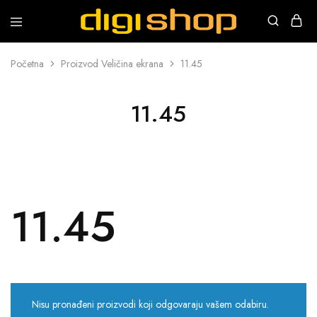
Digishop
Vaša
e-
trgovina!
Početna
Proizvod Veličina ekrana
11.45
11.45
11.45
Nisu pronađeni proizvodi koji odgovaraju vašem odabiru.