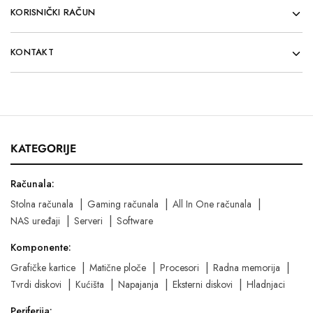
KORISNIČKI RAČUN
KONTAKT
KATEGORIJE
Računala:
Stolna računala
Gaming računala
All In One računala
NAS uređaji
Serveri
Software
Komponente:
Grafičke kartice
Matične ploče
Procesori
Radna memorija
Tvrdi diskovi
Kućišta
Napajanja
Eksterni diskovi
Hladnjaci
Periferija: