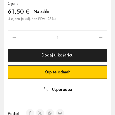
Cijena
61,50
€
Na zalihi
U cijenu je uključen PDV (25%).
Dodaj u košaricu
Kupite odmah
Usporedba
Podjeli: