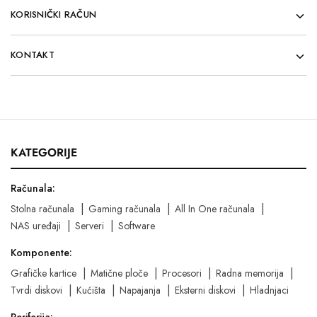
KORISNIČKI RAČUN
KONTAKT
KATEGORIJE
Računala:
Stolna računala
Gaming računala
All In One računala
NAS uređaji
Serveri
Software
Komponente:
Grafičke kartice
Matične ploče
Procesori
Radna memorija
Tvrdi diskovi
Kućišta
Napajanja
Eksterni diskovi
Hladnjaci
Periferija: