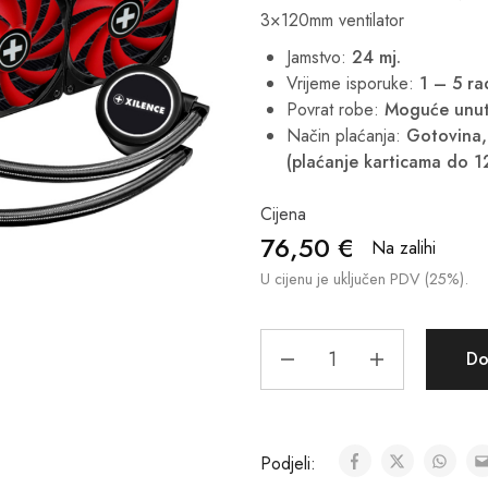
3×120mm ventilator
Jamstvo:
24 mj.
Vrijeme isporuke:
1 – 5 r
Povrat robe:
Moguće unut
Način plaćanja:
Gotovina, 
(plaćanje karticama do 1
Cijena
76,50
€
Na zalihi
U cijenu je uključen PDV (25%).
Do
Podjeli: