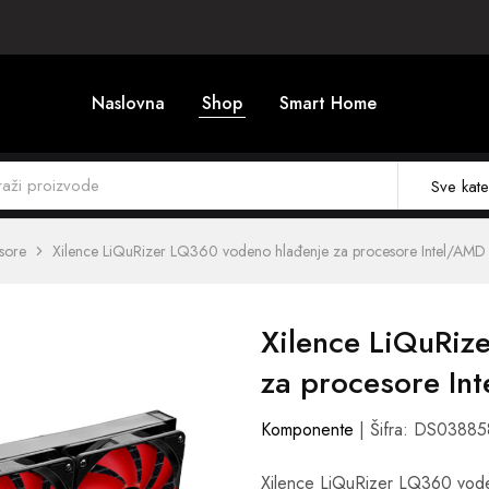
Naslovna
Shop
Smart Home
Sve kate
sore
Xilence LiQuRizer LQ360 vodeno hlađenje za procesore Intel/AMD M
Xilence LiQuRiz
za procesore In
Komponente
| Šifra: DS03885
Xilence LiQuRizer LQ360 vode