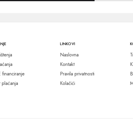
NJE
LINKOVI
K
ištenja
Naslovna
T
laćanja
Kontakt
K
inanciranje
Pravila privatnosti
B
 plaćanja
Kolačići
M