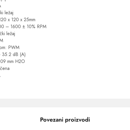
A
ki ležaj
: 120 x 120 x 25mm
: 700 – 1600 ± 10% RPM
čki ležaj
FM
torom: PWM
 35.2 dB (A)
: 2,09 mm H2O
učena
A
Povezani proizvodi