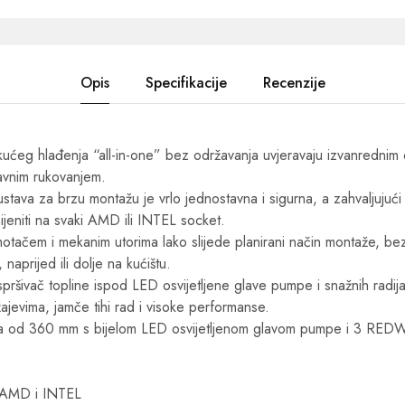
Opis
Specifikacije
Recenzije
kućeg hlađenja “all-in-one” bez održavanja uvjeravaju izvanrednim 
avnim rukovanjem.
stava za brzu montažu je vrlo jednostavna i sigurna, a zahvaljujući 
jeniti na svaki AMD ili INTEL socket.
otačem i mekanim utorima lako slijede planirani način montaže, bez o
 naprijed ili dolje na kućištu.
ršivač topline ispod LED osvijetljene glave pumpe i snažnih radi
žajevima, jamče tihi rad i visoke performanse.
ja od 360 mm s bijelom LED osvijetljenom glavom pumpe i 3 RED
a AMD i INTEL