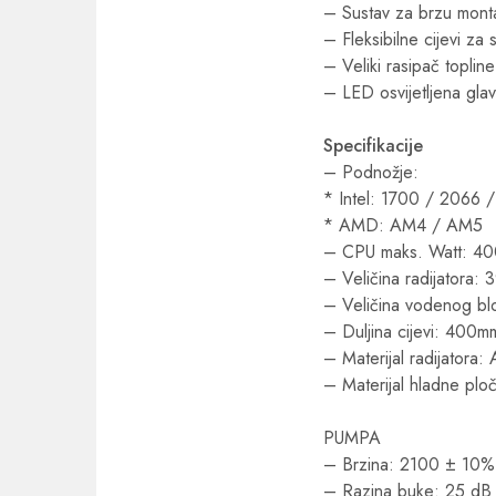
– Sustav za brzu mont
– Fleksibilne cijevi za
– Veliki rasipač topline
– LED osvijetljena gl
Specifikacije
– Podnožje:
* Intel: 1700 / 2066 
* AMD: AM4 / AM5
– CPU maks. Watt: 4
– Veličina radijatora
– Veličina vodenog bl
– Duljina cijevi: 400m
– Materijal radijatora: 
– Materijal hladne plo
PUMPA
– Brzina: 2100 ± 10
– Razina buke: 25 dB 