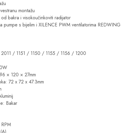
ažu
 svestranu montažu
 od bakra i visokoučinkoviti radijator
ava pumpe s bijelim i XILENCE PWM ventilatorima REDWING
/ 2011 / 1151 / 1150 / 1155 / 1156 / 1200
00W
: 396 × 120 × 27mm
oka: 72 x 72 x 47.3mm
m
Aluminij
če: Bakar
% RPM
(A)