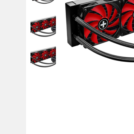
POS uređaji i operma
Mrežna oprema
Alarmi i video nadzor
Printeri i skeneri
Stolice i stolovi
Novčanici