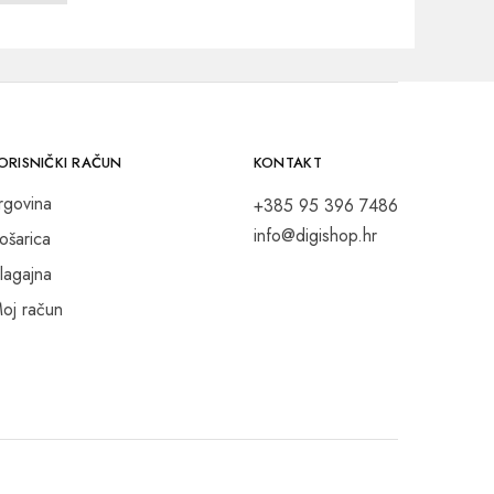
ORISNIČKI RAČUN
KONTAKT
rgovina
+385 95 396 7486
info@digishop.hr
ošarica
lagajna
oj račun