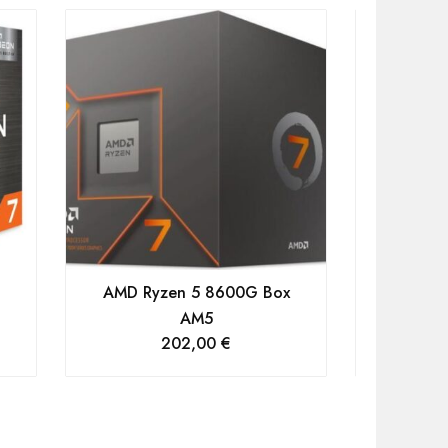
AMD Ryzen 5 8600G Box
Innovati
AM5
IT
202,00
€