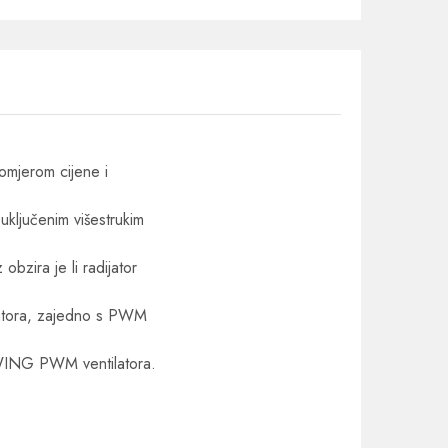
omjerom cijene i
uključenim višestrukim
bzira je li radijator
jatora, zajedno s PWM
WING PWM ventilatora.