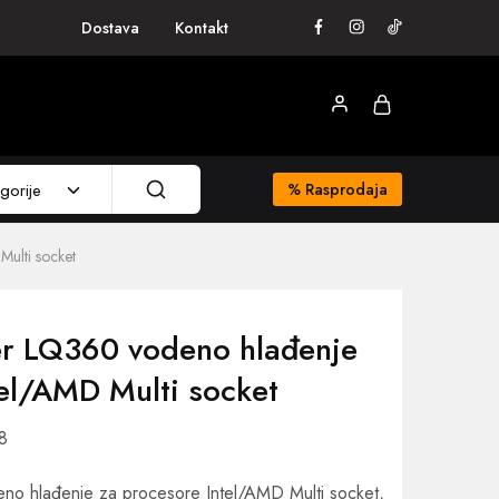
Dostava
Kontakt
gorije
%
Rasprodaja
ulti socket
er LQ360 vodeno hlađenje
tel/AMD Multi socket
8
no hlađenje za procesore Intel/AMD Multi socket,