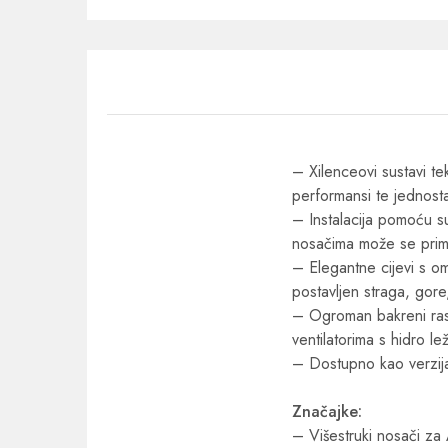
– Xilenceovi sustavi te
performansi te jednost
– Instalacija pomoću su
nosačima može se primi
– Elegantne cijevi s om
postavljen straga, gore,
– Ogroman bakreni rasp
ventilatorima s hidro le
– Dostupno kao verzi
Značajke:
– Višestruki nosači z