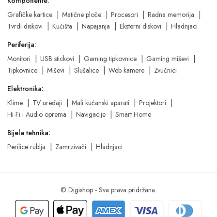
Komponente:
Grafičke kartice
Matične ploče
Procesori
Radna memorija
Tvrdi diskovi
Kućišta
Napajanja
Eksterni diskovi
Hladnjaci
Periferija:
Monitori
USB stickovi
Gaming tipkovnice
Gaming miševi
Tipkovnice
Miševi
Slušalice
Web kamere
Zvučnici
Elektronika:
Klime
TV uređaji
Mali kućanski aparati
Projektori
Hi-Fi i Audio oprema
Navigacije
Smart Home
Bijela tehnika:
Perilice rublja
Zamrzivači
Hladnjaci
© Digishop - Sva prava pridržana.