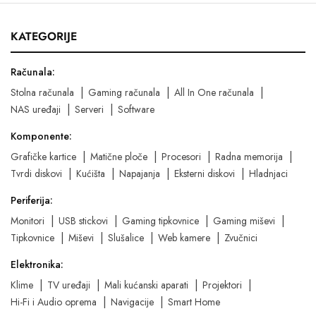
KATEGORIJE
Računala:
Stolna računala
Gaming računala
All In One računala
NAS uređaji
Serveri
Software
Komponente:
Grafičke kartice
Matične ploče
Procesori
Radna memorija
Tvrdi diskovi
Kućišta
Napajanja
Eksterni diskovi
Hladnjaci
Periferija:
Monitori
USB stickovi
Gaming tipkovnice
Gaming miševi
Tipkovnice
Miševi
Slušalice
Web kamere
Zvučnici
Elektronika:
Klime
TV uređaji
Mali kućanski aparati
Projektori
Hi-Fi i Audio oprema
Navigacije
Smart Home