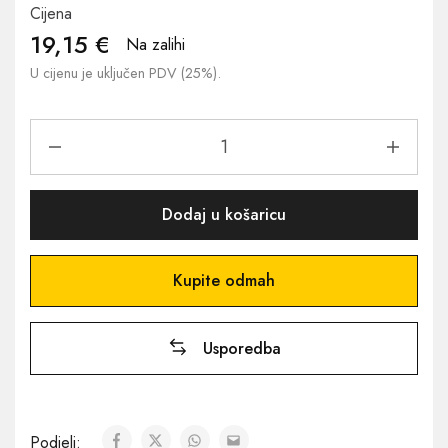
Cijena
19,15
€
Na zalihi
U cijenu je uključen PDV (25%).
Dodaj u košaricu
Kupite odmah
Usporedba
Podjeli: