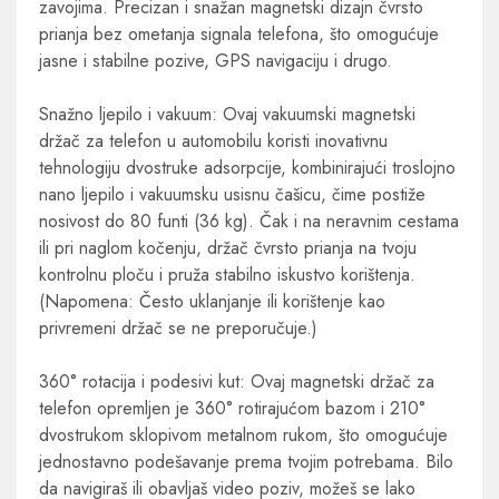
zavojima. Precizan i snažan magnetski dizajn čvrsto
prianja bez ometanja signala telefona, što omogućuje
jasne i stabilne pozive, GPS navigaciju i drugo.
Snažno ljepilo i vakuum: Ovaj vakuumski magnetski
držač za telefon u automobilu koristi inovativnu
tehnologiju dvostruke adsorpcije, kombinirajući troslojno
nano ljepilo i vakuumsku usisnu čašicu, čime postiže
nosivost do 80 funti (36 kg). Čak i na neravnim cestama
ili pri naglom kočenju, držač čvrsto prianja na tvoju
kontrolnu ploču i pruža stabilno iskustvo korištenja.
(Napomena: Često uklanjanje ili korištenje kao
privremeni držač se ne preporučuje.)
360° rotacija i podesivi kut: Ovaj magnetski držač za
telefon opremljen je 360° rotirajućom bazom i 210°
dvostrukom sklopivom metalnom rukom, što omogućuje
jednostavno podešavanje prema tvojim potrebama. Bilo
da navigiraš ili obavljaš video poziv, možeš se lako