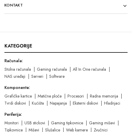
KONTAKT
KATEGORIJE
Računala:
Stolna računala
Gaming računala
All In One računala
NAS uređaji
Serveri
Software
Komponente:
Grafičke kartice
Matične ploče
Procesori
Radna memorija
Tvrdi diskovi
Kućišta
Napajanja
Eksterni diskovi
Hladnjaci
Periferija:
Monitori
USB stickovi
Gaming tipkovnice
Gaming miševi
Tipkovnice
Miševi
Slušalice
Web kamere
Zvučnici