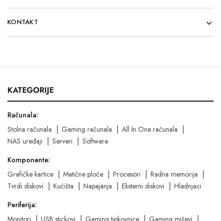
KONTAKT
KATEGORIJE
Računala:
Stolna računala
Gaming računala
All In One računala
NAS uređaji
Serveri
Software
Komponente:
Grafičke kartice
Matične ploče
Procesori
Radna memorija
Tvrdi diskovi
Kućišta
Napajanja
Eksterni diskovi
Hladnjaci
Periferija:
Monitori
USB stickovi
Gaming tipkovnice
Gaming miševi