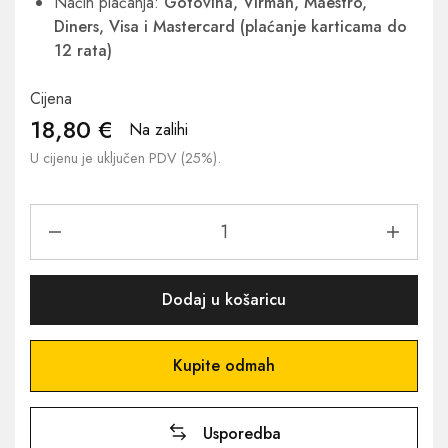
Način plaćanja:
Gotovina, Virman, Maestro,
Diners, Visa i Mastercard (plaćanje karticama do
12 rata)
Cijena
18,80
€
Na zalihi
U cijenu je uključen PDV (25%).
Dodaj u košaricu
Kupite odmah
Usporedba