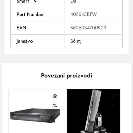
Smart TV
Da
Part Number
40E645BFW
EAN
8606034700903
Jamstvo
36 mj.
Povezani proizvodi