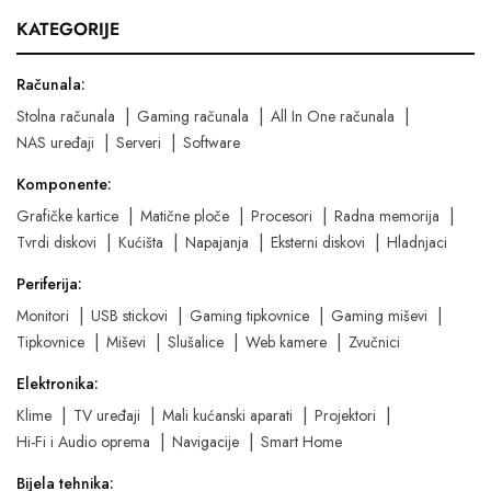
KATEGORIJE
Računala:
Stolna računala
Gaming računala
All In One računala
NAS uređaji
Serveri
Software
Komponente:
Grafičke kartice
Matične ploče
Procesori
Radna memorija
Tvrdi diskovi
Kućišta
Napajanja
Eksterni diskovi
Hladnjaci
Periferija:
Monitori
USB stickovi
Gaming tipkovnice
Gaming miševi
Tipkovnice
Miševi
Slušalice
Web kamere
Zvučnici
Elektronika:
Klime
TV uređaji
Mali kućanski aparati
Projektori
Hi-Fi i Audio oprema
Navigacije
Smart Home
Bijela tehnika: