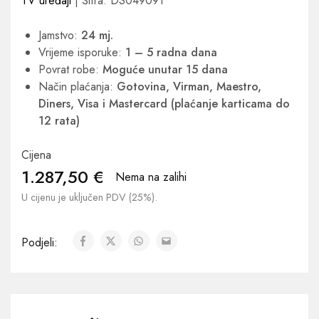
TV uređaji
| Šifra: DS049091
Jamstvo:
24 mj.
Vrijeme isporuke:
1 – 5 radna dana
Povrat robe:
Moguće unutar 15 dana
Način plaćanja:
Gotovina, Virman, Maestro,
Diners, Visa i Mastercard (plaćanje karticama do
12 rata)
Cijena
1.287,50
€
Nema na zalihi
U cijenu je uključen PDV (25%).
Podjeli: