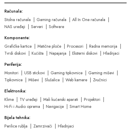
Računala:
Stolna računala
Gaming računala
All In One računala
NAS uređaji
Serveri
Software
Komponente:
Grafičke kartice
Matične ploče
Procesori
Radna memorija
Tvrdi diskovi
Kućišta
Napajanja
Eksterni diskovi
Hladnjaci
Periferija:
Monitori
USB stickovi
Gaming tipkovnice
Gaming miševi
Tipkovnice
Miševi
Slušalice
Web kamere
Zvučnici
Elektronika:
Klime
TV uređaji
Mali kućanski aparati
Projektori
Hi-Fi i Audio oprema
Navigacije
Smart Home
Bijela tehnika:
Perilice rublja
Zamrzivači
Hladnjaci