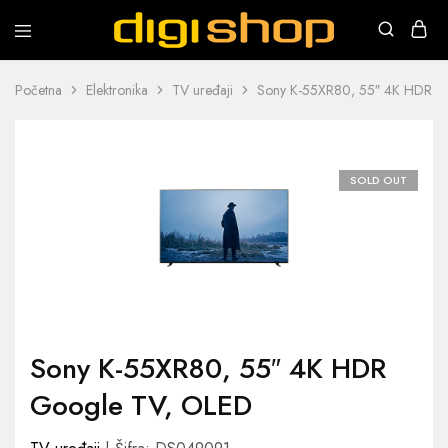
Digishop
Vaša
e-
trgovina!
Početna
Elektronika
TV uređaji
Sony K-55XR80, 55″ 4K HDR G
SOLD OUT
Sony K-55XR80, 55″ 4K HDR
Google TV, OLED