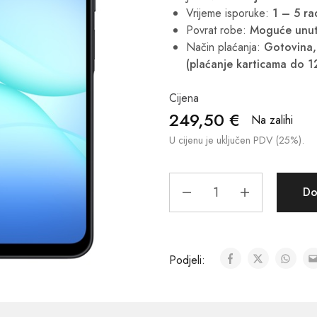
Vrijeme isporuke:
1 – 5 r
Povrat robe:
Moguće unut
Način plaćanja:
Gotovina, 
(plaćanje karticama do 1
Cijena
249,50
€
Na zalihi
U cijenu je uključen PDV (25%).
Do
Podjeli: