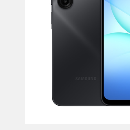
POS uređaji i operma
Mrežna oprema
Alarmi i video nadzor
Printeri i skeneri
Stolice i stolovi
Novčanici