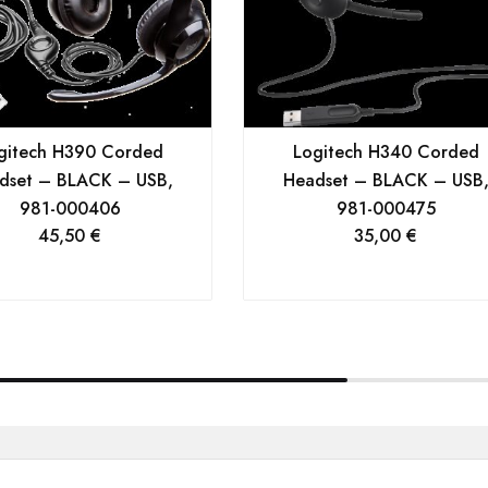
gitech H390 Corded
Logitech H340 Corded
dset – BLACK – USB,
Headset – BLACK – USB
981-000406
981-000475
45,50
€
35,00
€