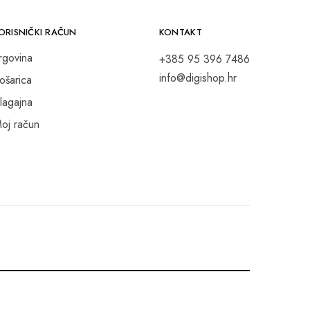
ORISNIČKI RAČUN
KONTAKT
rgovina
+385 95 396 7486
info@digishop.hr
ošarica
lagajna
oj račun