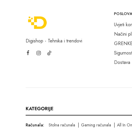
POSLOVA
Uvjeti kor
Načini p
Digishop - Tehnika i trendovi
GRENKE f
Sigurnost
Dostava
KATEGORIJE
Računala:
Stolna računala
Gaming računala
All In O