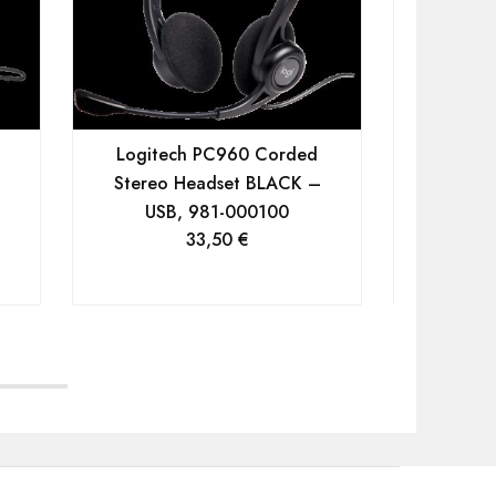
Logitech PC960 Corded
UGREEN 
,
Stereo Headset BLACK –
2×USB
USB, 981-000100
33,50
€