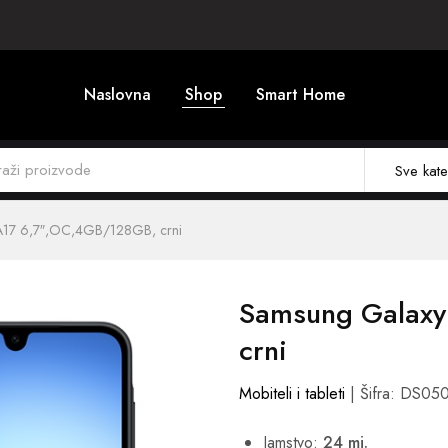
Naslovna
Shop
Smart Home
Sve kate
A17 6,7″,OC,4GB/128GB, crni
Samsung Galaxy
crni
Mobiteli i tableti
| Šifra: DS05
Jamstvo:
24 mj.