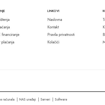
NJE
LINKOVI
K
ištenja
Naslovna
T
laćanja
Kontakt
K
inanciranje
Pravila privatnosti
B
 plaćanja
Kolačići
M
ne računala
NAS uređaji
Serveri
Software