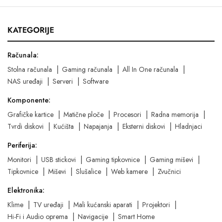
KATEGORIJE
Računala:
Stolna računala
Gaming računala
All In One računala
NAS uređaji
Serveri
Software
Komponente:
Grafičke kartice
Matične ploče
Procesori
Radna memorija
Tvrdi diskovi
Kućišta
Napajanja
Eksterni diskovi
Hladnjaci
Periferija:
Monitori
USB stickovi
Gaming tipkovnice
Gaming miševi
Tipkovnice
Miševi
Slušalice
Web kamere
Zvučnici
Elektronika:
Klime
TV uređaji
Mali kućanski aparati
Projektori
Hi-Fi i Audio oprema
Navigacije
Smart Home