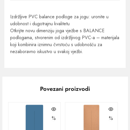
Izdržljive PVC balance podloge za jogu: uronite u
udobnost i dugotrajnu kvalitetu
Otkrijte novu dimenziju joga vježbe s BALANCE
podlogama, stvorenim od izdržljivog PVC-a – materijala
koji kombinira iznimnu čvrstoću s udobnošću za
nezaboravno iskustvo u svakoj vježbi.
Povezani proizvodi