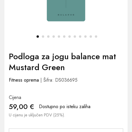
Podloga za jogu balance mat
Mustard Green
Fitness oprema
| Šifra: DS036695
Cijena
59,00
€
Dostupno po isteku zaliha
U cijenu je uključen PDV (25%).