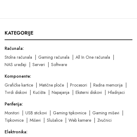
KATEGORIJE
Računala:
Stolna računala
Gaming računala
All In One računala
NAS uređaji
Serveri
Software
Komponente:
Grafičke kartice
Matične ploče
Procesori
Radna memorija
Tvrdi diskovi
Kućišta
Napajanja
Eksterni diskovi
Hladnjaci
Periferija:
Monitori
USB stickovi
Gaming tipkovnice
Gaming miševi
Tipkovnice
Miševi
Slušalice
Web kamere
Zvučnici
Elektronika: