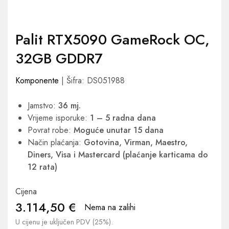
Palit RTX5090 GameRock OC,
32GB GDDR7
Komponente
| Šifra: DS051988
Jamstvo:
36 mj.
Vrijeme isporuke:
1 – 5 radna dana
Povrat robe:
Moguće unutar 15 dana
Način plaćanja:
Gotovina, Virman, Maestro,
Diners, Visa i Mastercard (plaćanje karticama do
12 rata)
Cijena
3.114,50
€
Nema na zalihi
U cijenu je uključen PDV (25%).