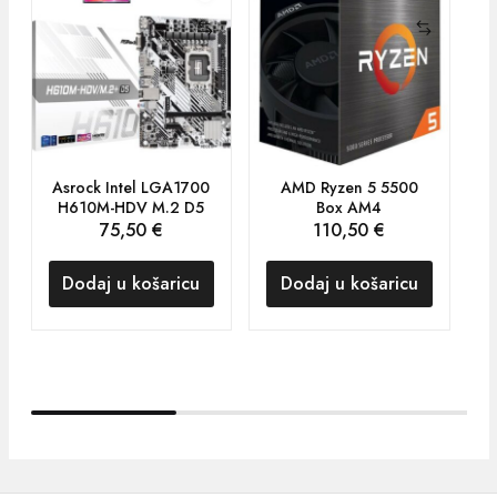
Asrock Intel LGA1700
AMD Ryzen 5 5500
I
H610M-HDV M.2 D5
Box AM4
1
75,50
€
110,50
€
Dodaj u košaricu
Dodaj u košaricu