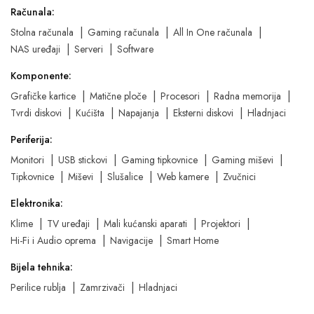
Računala:
Stolna računala
Gaming računala
All In One računala
NAS uređaji
Serveri
Software
Komponente:
Grafičke kartice
Matične ploče
Procesori
Radna memorija
Tvrdi diskovi
Kućišta
Napajanja
Eksterni diskovi
Hladnjaci
Periferija:
Monitori
USB stickovi
Gaming tipkovnice
Gaming miševi
Tipkovnice
Miševi
Slušalice
Web kamere
Zvučnici
Elektronika:
Klime
TV uređaji
Mali kućanski aparati
Projektori
Hi-Fi i Audio oprema
Navigacije
Smart Home
Bijela tehnika:
Perilice rublja
Zamrzivači
Hladnjaci