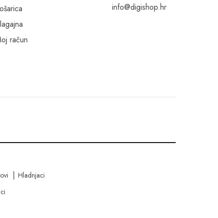
info@digishop.hr
ošarica
lagajna
oj račun
kovi
Hladnjaci
ci