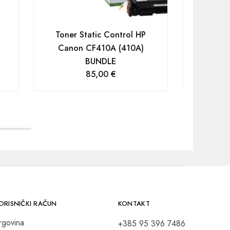
Toner Static Control HP
Gembird 
Canon CF410A (410A)
printer, 
BUNDLE
85,00
€
ORISNIČKI RAČUN
KONTAKT
rgovina
+385 95 396 7486