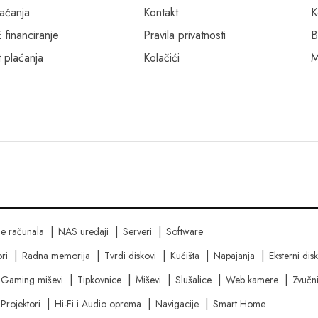
laćanja
Kontakt
K
inanciranje
Pravila privatnosti
B
 plaćanja
Kolačići
M
ne računala
NAS uređaji
Serveri
Software
ri
Radna memorija
Tvrdi diskovi
Kućišta
Napajanja
Eksterni dis
Gaming miševi
Tipkovnice
Miševi
Slušalice
Web kamere
Zvučni
Projektori
Hi-Fi i Audio oprema
Navigacije
Smart Home