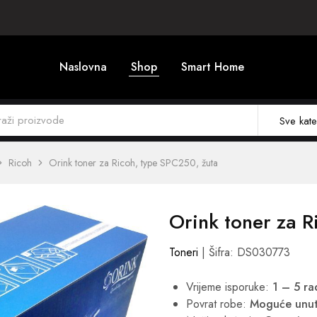
Naslovna
Shop
Smart Home
Sve kate
Ricoh
Orink toner za Ricoh, type SPC250, žuta
Orink toner za R
Toneri
| Šifra: DS030773
Vrijeme isporuke:
1 – 5 r
Povrat robe:
Moguće unut