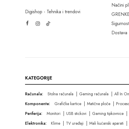
Načini p
Digishop - Tehnika i trendovi
GRENKE f
Sigurnost
Dostava
KATEGORIJE
Računala:
Stolna računala
Gaming računala
All In O
Komponente:
Grafičke kartice
Matične ploče
Proceso
Periferija:
Monitori
USB stickovi
Gaming tipkovnice
Elektronika:
Klime
TV uređaji
Mali kućanski aparati