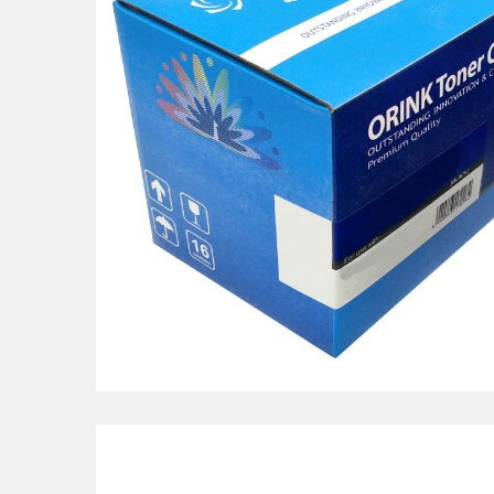
POS uređaji i operma
Mrežna oprema
Alarmi i video nadzor
Printeri i skeneri
Stolice i stolovi
Novčanici