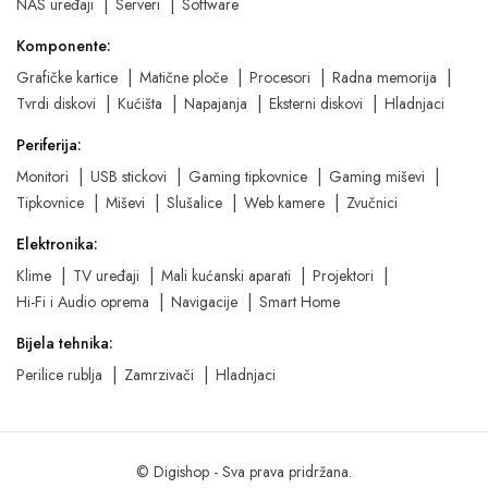
NAS uređaji
Serveri
Software
Komponente:
Grafičke kartice
Matične ploče
Procesori
Radna memorija
Tvrdi diskovi
Kućišta
Napajanja
Eksterni diskovi
Hladnjaci
Periferija:
Monitori
USB stickovi
Gaming tipkovnice
Gaming miševi
Tipkovnice
Miševi
Slušalice
Web kamere
Zvučnici
Elektronika:
Klime
TV uređaji
Mali kućanski aparati
Projektori
Hi-Fi i Audio oprema
Navigacije
Smart Home
Bijela tehnika:
Perilice rublja
Zamrzivači
Hladnjaci
© Digishop - Sva prava pridržana.