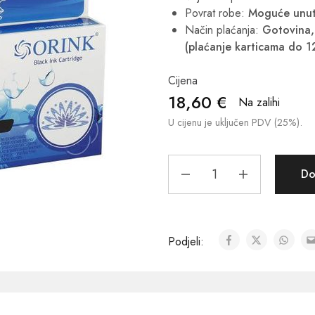
Povrat robe:
Moguće unut
Način plaćanja:
Gotovina, 
(plaćanje karticama do 1
Cijena
18,60
€
Na zalihi
U cijenu je uključen PDV (25%).
Do
Podjeli: