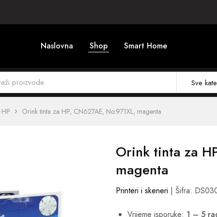
Naslovna
Shop
Smart Home
Sve kate
HP
Orink tinta za HP, CN627AE, No.971XL, magenta
Orink tinta za 
magenta
Printeri i skeneri
| Šifra: DS0
Vrijeme isporuke:
1 – 5 r