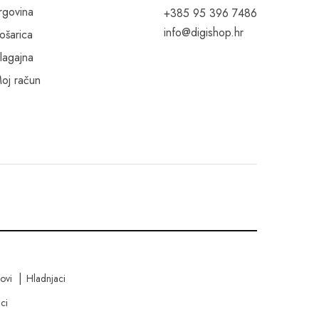
rgovina
+385 95 396 7486
info@digishop.hr
ošarica
lagajna
oj račun
kovi
Hladnjaci
ci