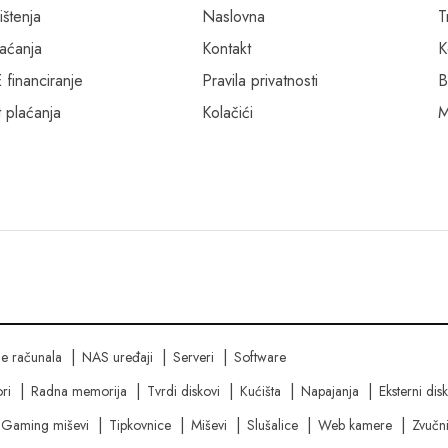
ištenja
Naslovna
T
laćanja
Kontakt
K
inanciranje
Pravila privatnosti
B
 plaćanja
Kolačići
M
ne računala
NAS uređaji
Serveri
Software
ri
Radna memorija
Tvrdi diskovi
Kućišta
Napajanja
Eksterni dis
Gaming miševi
Tipkovnice
Miševi
Slušalice
Web kamere
Zvučni