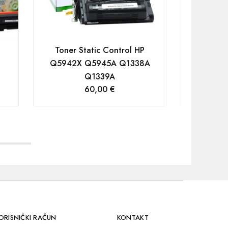
Toner Static Control HP
Gembird 
Q5942X Q5945A Q1338A
printer, 
Q1339A
60,00
€
ORISNIČKI RAČUN
KONTAKT