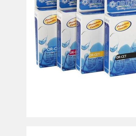
POS uređaji i operma
Mrežna oprema
Alarmi i video nadzor
Printeri i skeneri
Stolice i stolovi
Novčanici