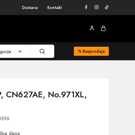
Dostava
Kontakt
gorije
%
Rasprodaja
HP, CN627AE, No.971XL,
30596
adna dana