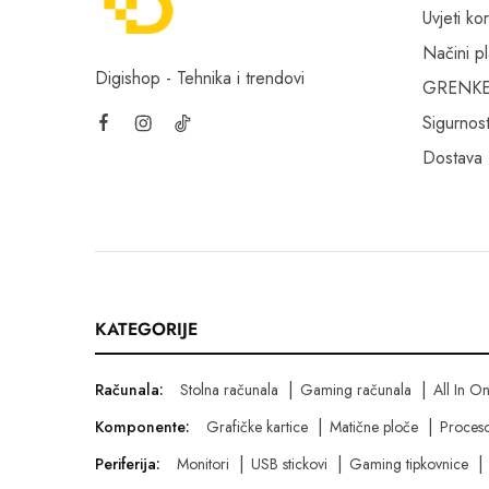
Uvjeti kor
Načini p
Digishop - Tehnika i trendovi
GRENKE f
Sigurnost
Dostava
KATEGORIJE
Računala:
Stolna računala
Gaming računala
All In O
Komponente:
Grafičke kartice
Matične ploče
Proceso
Periferija:
Monitori
USB stickovi
Gaming tipkovnice