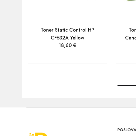
Toner Static Control HP
Ton
CF532A Yellow
Can
18,60
€
POSLOVA