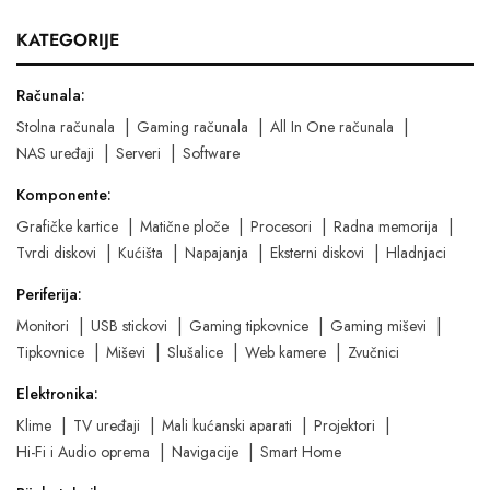
KATEGORIJE
Računala:
Stolna računala
Gaming računala
All In One računala
NAS uređaji
Serveri
Software
Komponente:
Grafičke kartice
Matične ploče
Procesori
Radna memorija
Tvrdi diskovi
Kućišta
Napajanja
Eksterni diskovi
Hladnjaci
Periferija:
Monitori
USB stickovi
Gaming tipkovnice
Gaming miševi
Tipkovnice
Miševi
Slušalice
Web kamere
Zvučnici
Elektronika:
Klime
TV uređaji
Mali kućanski aparati
Projektori
Hi-Fi i Audio oprema
Navigacije
Smart Home