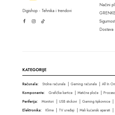
Načini p
Digishop - Tehnika i trendovi
GRENKE f
Sigurnost
Dostava
KATEGORIJE
Računala:
Stolna računala
Gaming računala
All In O
Komponente:
Grafičke kartice
Matične ploče
Proceso
Periferija:
Monitori
USB stickovi
Gaming tipkovnice
Elektronika:
Klime
TV uređaji
Mali kućanski aparati