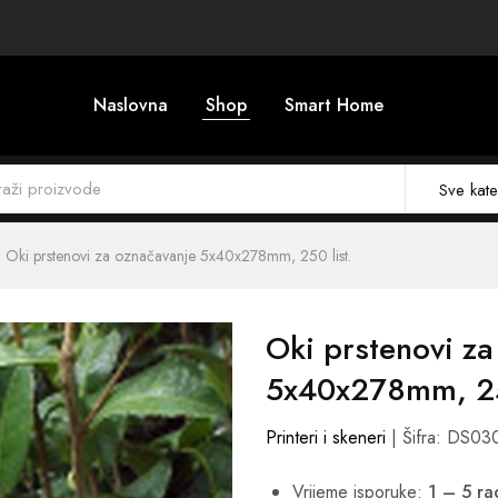
Naslovna
Shop
Smart Home
Sve kate
Oki prstenovi za označavanje 5x40x278mm, 250 list.
Oki prstenovi z
5x40x278mm, 250
Printeri i skeneri
| Šifra: DS03
Vrijeme isporuke:
1 – 5 r