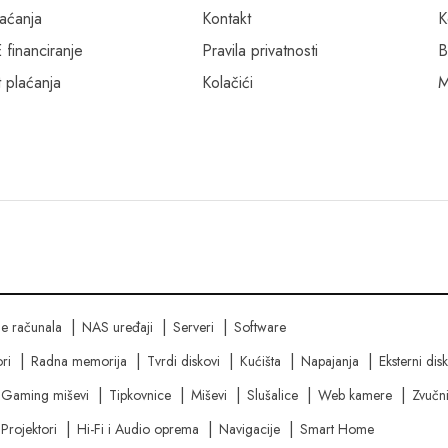
laćanja
Kontakt
K
inanciranje
Pravila privatnosti
B
 plaćanja
Kolačići
M
ne računala
NAS uređaji
Serveri
Software
ri
Radna memorija
Tvrdi diskovi
Kućišta
Napajanja
Eksterni dis
Gaming miševi
Tipkovnice
Miševi
Slušalice
Web kamere
Zvučni
Projektori
Hi-Fi i Audio oprema
Navigacije
Smart Home