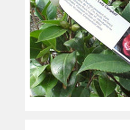
POS uređaji i operma
Mrežna oprema
Alarmi i video nadzor
Printeri i skeneri
Stolice i stolovi
Novčanici