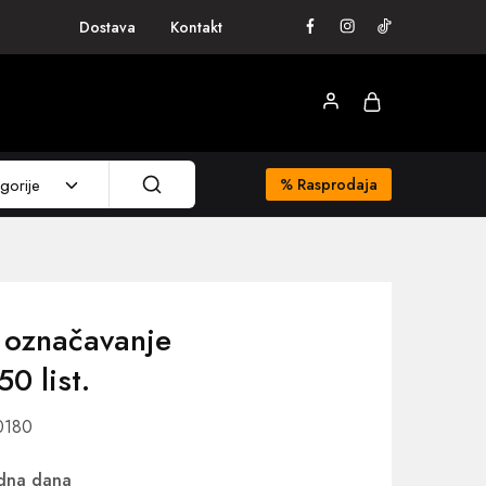
Dostava
Kontakt
gorije
%
Rasprodaja
a označavanje
 list.
0180
adna dana