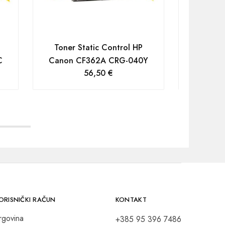
Toner Static Control HP
Toner 
C
Canon CF362A CRG-040Y
Canon
56,50
€
ORISNIČKI RAČUN
KONTAKT
rgovina
+385 95 396 7486