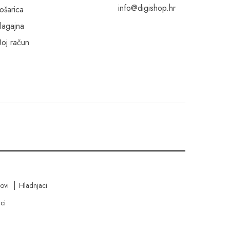
info@digishop.hr
ošarica
lagajna
oj račun
kovi
Hladnjaci
ci