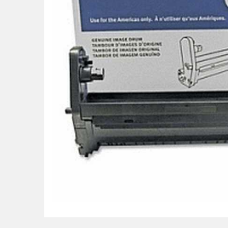
POS uređaji i operma
Mrežna oprema
Alarmi i video nadzor
Printeri i skeneri
Stolice i stolovi
Novčanici