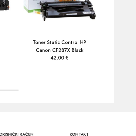
Toner 
Cano
Toner Static Control HP
Canon CF287X Black
42,00
€
ORISNIČKI RAČUN
KONTAKT