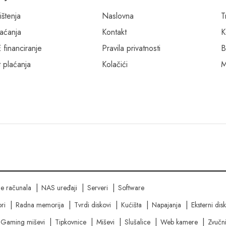
ištenja
Naslovna
T
laćanja
Kontakt
K
inanciranje
Pravila privatnosti
B
 plaćanja
Kolačići
M
ne računala
NAS uređaji
Serveri
Software
ri
Radna memorija
Tvrdi diskovi
Kućišta
Napajanja
Eksterni dis
Gaming miševi
Tipkovnice
Miševi
Slušalice
Web kamere
Zvučni