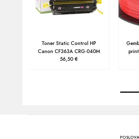
Toner Static Control HP
Gembi
Canon CF363A CRG-040M
prin
56,50
€
POSLOVA