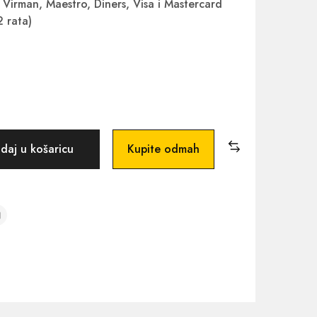
Virman, Maestro, Diners, Visa i Mastercard
2 rata)
daj u košaricu
Kupite odmah