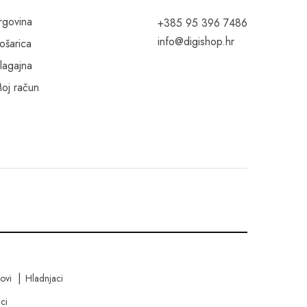
rgovina
+385 95 396 7486
info@digishop.hr
ošarica
lagajna
oj račun
kovi
Hladnjaci
ci