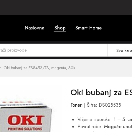
Naslovna
Shop
Smart Home
Sve kate
Oki bubanj za ES8453/73, magenta, 30k
Oki bubanj za 
Toneri
| Šifra: DS025535
Vrijeme isporuke:
1 – 5 r
Povrat robe:
Moguće unut