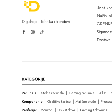
Uvjeti kor
Načini p
Digishop - Tehnika i trendovi
GRENKE f
Sigurnost
Dostava
KATEGORIJE
Računala:
Stolna računala
Gaming računala
All In O
Komponente:
Grafičke kartice
Matične ploče
Proceso
Periferija:
Monitori
USB stickovi
Gaming tipkovnice