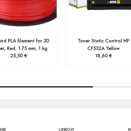
rd PLA filament for 3D
Toner Static Control HP
ter, Red, 1.75 mm, 1 kg
CF532A Yellow
25,50
€
18,60
€
NJE
LINKOVI
K