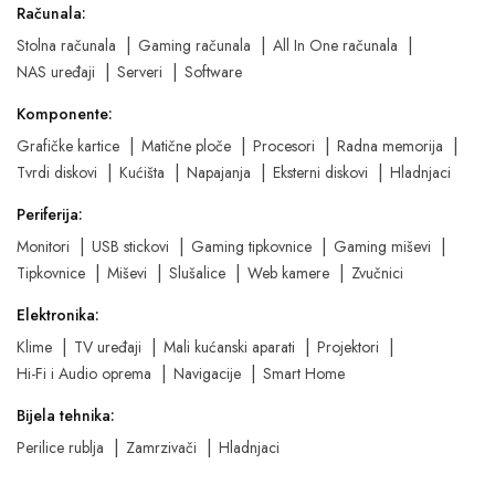
Računala:
Stolna računala
Gaming računala
All In One računala
NAS uređaji
Serveri
Software
Komponente:
Grafičke kartice
Matične ploče
Procesori
Radna memorija
Tvrdi diskovi
Kućišta
Napajanja
Eksterni diskovi
Hladnjaci
Periferija:
Monitori
USB stickovi
Gaming tipkovnice
Gaming miševi
Tipkovnice
Miševi
Slušalice
Web kamere
Zvučnici
Elektronika:
Klime
TV uređaji
Mali kućanski aparati
Projektori
Hi-Fi i Audio oprema
Navigacije
Smart Home
Bijela tehnika:
Perilice rublja
Zamrzivači
Hladnjaci