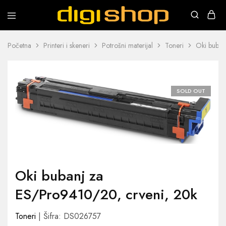
Digishop
Vaša
e-
trgovina!
Početna
Printeri i skeneri
Potrošni materijal
Toneri
Oki buban
SOLD OUT
Oki bubanj za
ES/Pro9410/20, crveni, 20k
Toneri
| Šifra: DS026757