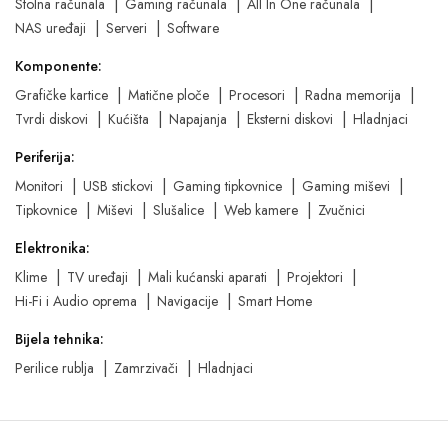
Stolna računala
Gaming računala
All In One računala
NAS uređaji
Serveri
Software
Komponente:
Grafičke kartice
Matične ploče
Procesori
Radna memorija
Tvrdi diskovi
Kućišta
Napajanja
Eksterni diskovi
Hladnjaci
Periferija:
Monitori
USB stickovi
Gaming tipkovnice
Gaming miševi
Tipkovnice
Miševi
Slušalice
Web kamere
Zvučnici
Elektronika:
Klime
TV uređaji
Mali kućanski aparati
Projektori
Hi-Fi i Audio oprema
Navigacije
Smart Home
Bijela tehnika:
Perilice rublja
Zamrzivači
Hladnjaci