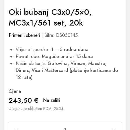
Oki bubanj C3x0/5×0,
MC3x1/561 set, 20k
Printeri i skeneri
| Šifra: DS030145
Vrijeme isporuke:
1 – 5 radna dana
Povrat robe:
Moguće unutar 15 dana
Način plaćanja:
Gotovina, Virman, Maestro,
Diners, Visa i Mastercard (plaćanje karticama do
12 rata)
Cijena
243,50
€
Na zalihi
U cijenu je uključen PDV (25%).