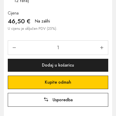
12 rata)
Cijena
46,50
€
Na zalihi
U cijenu je uključen PDV (25%).
Dodaj u košaricu
Kupite odmah
Usporedba