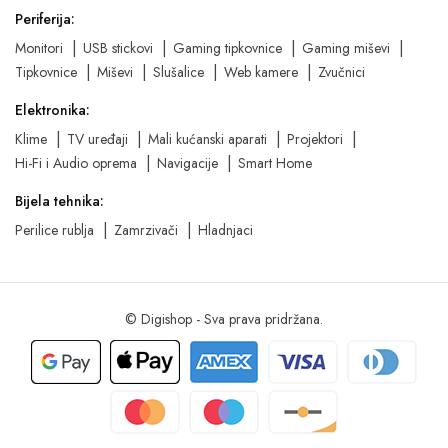
Periferija:
Monitori
USB stickovi
Gaming tipkovnice
Gaming miševi
Tipkovnice
Miševi
Slušalice
Web kamere
Zvučnici
Elektronika:
Klime
TV uređaji
Mali kućanski aparati
Projektori
Hi-Fi i Audio oprema
Navigacije
Smart Home
Bijela tehnika:
Perilice rublja
Zamrzivači
Hladnjaci
© Digishop - Sva prava pridržana.