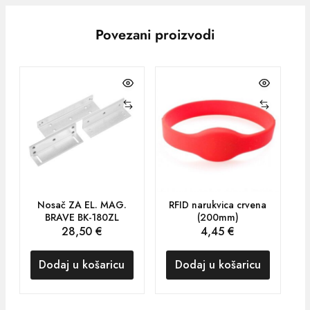
Povezani proizvodi
Nosač ZA EL. MAG.
RFID narukvica crvena
R
BRAVE BK-180ZL
(200mm)
28,50
€
4,45
€
Dodaj u košaricu
Dodaj u košaricu