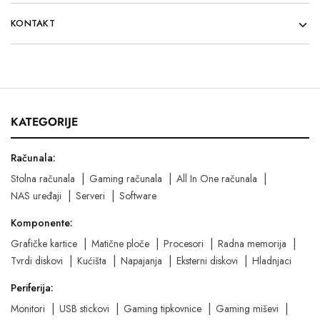
KONTAKT
KATEGORIJE
Računala:
Stolna računala
Gaming računala
All In One računala
NAS uređaji
Serveri
Software
Komponente:
Grafičke kartice
Matične ploče
Procesori
Radna memorija
Tvrdi diskovi
Kućišta
Napajanja
Eksterni diskovi
Hladnjaci
Periferija:
Monitori
USB stickovi
Gaming tipkovnice
Gaming miševi