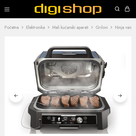
Digishop
Vaša
e-
trgovina!
Početna
Elektronika
Mali kućanski aparati
Grilovi
Ninja vanjs