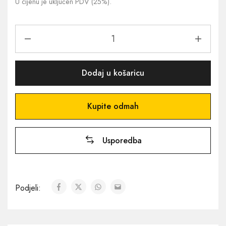
U cijenu je uključen PDV (25%).
Dodaj u košaricu
Kupite odmah
Usporedba
Podjeli: