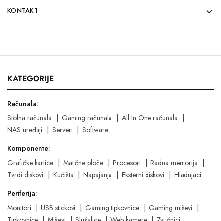
KONTAKT
KATEGORIJE
Računala:
Stolna računala
Gaming računala
All In One računala
NAS uređaji
Serveri
Software
Komponente:
Grafičke kartice
Matične ploče
Procesori
Radna memorija
Tvrdi diskovi
Kućišta
Napajanja
Eksterni diskovi
Hladnjaci
Periferija:
Monitori
USB stickovi
Gaming tipkovnice
Gaming miševi
Tipkovnice
Miševi
Slušalice
Web kamere
Zvučnici