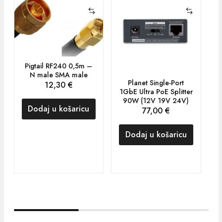
Pigtail RF240 0,5m –
N male SMA male
Planet Single-Port
12,30
€
1GbE Ultra PoE Splitter
90W (12V 19V 24V)
Dodaj u košaricu
77,00
€
Dodaj u košaricu