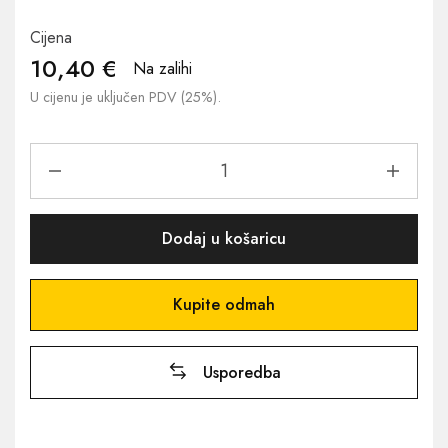
Cijena
10,40
€
Na zalihi
U cijenu je uključen PDV (25%).
Dodaj u košaricu
Kupite odmah
Usporedba