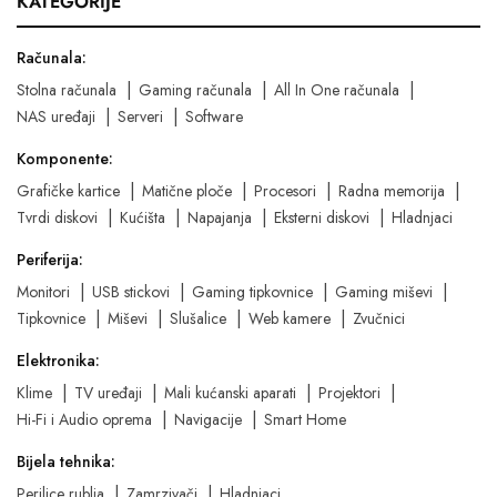
KATEGORIJE
Računala:
Stolna računala
Gaming računala
All In One računala
NAS uređaji
Serveri
Software
Komponente:
Grafičke kartice
Matične ploče
Procesori
Radna memorija
Tvrdi diskovi
Kućišta
Napajanja
Eksterni diskovi
Hladnjaci
Periferija:
Monitori
USB stickovi
Gaming tipkovnice
Gaming miševi
Tipkovnice
Miševi
Slušalice
Web kamere
Zvučnici
Elektronika:
Klime
TV uređaji
Mali kućanski aparati
Projektori
Hi-Fi i Audio oprema
Navigacije
Smart Home
Bijela tehnika:
Perilice rublja
Zamrzivači
Hladnjaci