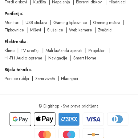
Tvrdi diskovi
Kućišta
Napajanja
Eksterni diskovi
Hladnjaci
Periferija:
Monitori
USB stickovi
Gaming tipkovnice
Gaming miševi
Tipkovnice
Miševi
Slušalice
Web kamere
Zvučnici
Elektronika:
Klime
TV uređaji
Mali kućanski aparati
Projektori
Hi-Fi i Audio oprema
Navigacije
Smart Home
Bijela tehnika:
Perilice rublja
Zamrzivači
Hladnjaci
© Digishop - Sva prava pridržana.